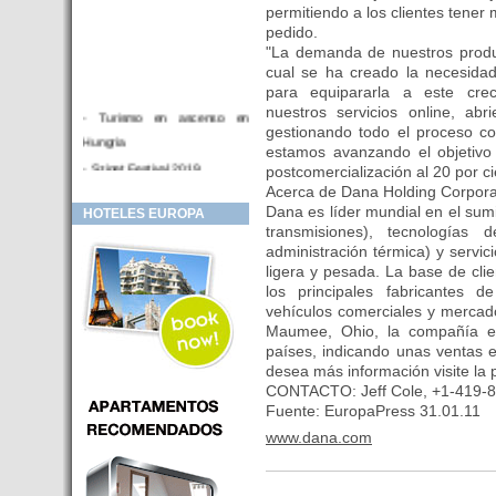
permitiendo a los clientes tener 
pedido.
"La demanda de nuestros produ
cual se ha creado la necesidad
para equipararla a este cre
nuestros servicios online, abr
- Turismo en ascenso en
gestionando todo el proceso co
Hungria
estamos avanzando el objetiv
- Sziget Festival 2019
postcomercialización al 20 por c
Acerca de Dana Holding Corpora
- Hotel Distrito V Budapest.
Dana es líder mundial en el sumi
HOTELES EUROPA
Hotel en venta en zona PRIME
transmisiones), tecnologías
de Budapest (Hungria)
administración térmica) y servici
- Inversor para hotel
ligera y pesada. La base de cli
los principales fabricantes 
- Hotel en venta Budapest
vehículos comerciales y mercad
- Budapest y Cracovia, las
Maumee, Ohio, la compañía 
ciudades de moda en 2018
países, indicando unas ventas 
desea más información visite la
- Inaugurado en BUDAPEST el
CONTACTO: Jeff Cole, +1-419-8
primer hotel de Europa que
Fuente: EuropaPress 31.01.11
puede ser controlado por
www.dana.com
Smarthfones de sus clientes
- HOTEL Moments Budapest,
éste sí es un ‘gran hotel