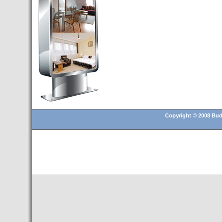
Budapest’.
- Hoteles en BUDAPEST:
Resultados octubre de 2016,
subida del 15% ocupación y
del 25,6% en el RevPar
- Nuevo Hotel en Budapest
bajo la marca Exe Hotusa
- Transfer Aeropuerto de
BUDAPEST
- HOTEL en Venta en
Budapest
Copyright © 2008 Buda
- Las 10 mejores ciudades
europeas para invertir en el
sector inmobiliario en 2016
- Budapest es un "fuerte"
candidato para los Juegos
Olímpicos 2024
- Feria de Navidad en la Plaza
Vörösmarty: Del 13 noviembre
2015 al 6 enero de 2016