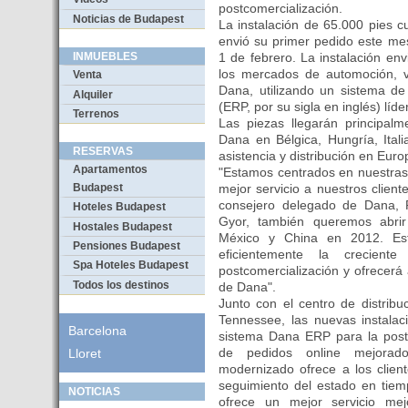
postcomercialización.
Noticias de Budapest
La instalación de 65.000 pies 
envió su primer pedido este mes
1 de febrero. La instalación env
INMUEBLES
los mercados de automoción, v
Venta
Dana, utilizando un sistema de
Alquiler
(ERP, por su sigla en inglés) líder
Terrenos
Las piezas llegarán principal
Dana en Bélgica, Hungría, Ital
RESERVAS
asistencia y distribución en Euro
Apartamentos
"Estamos centrados en nuestras
mejor servicio a nuestros cliente
Budapest
consejero delegado de Dana,
Hoteles Budapest
Gyor, también queremos abrir 
Hostales Budapest
México y China en 2012. Est
Pensiones Budapest
eficientemente la crecient
Spa Hoteles Budapest
postcomercialización y ofrecerá 
Todos los destinos
de Dana".
Junto con el centro de distribu
Tennessee, las nuevas instala
Barcelona
sistema Dana ERP para la postc
de pedidos online mejora
Lloret
modernizado ofrece a los clien
seguimiento del estado en tiem
NOTICIAS
ofrece un mejor servicio me