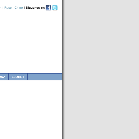
n
|
Ruso
|
Chino
|
Siguenos en
ONA
LLORET