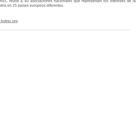
EC reúne a 40 asociaciones nacionales que representan los intereses de la
stria en 25 países europeos diferentes.
hotrec.org