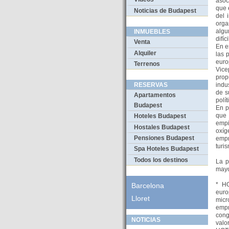
asoc
que 
Noticias de Budapest
del 
orga
algu
INMUEBLES
difíc
Venta
En e
Alquiler
las 
euro
Terrenos
Vice
prop
indu
RESERVAS
de s
Apartamentos
polí
Budapest
En p
que 
Hoteles Budapest
empi
Hostales Budapest
oxíg
Pensiones Budapest
empr
turi
Spa Hoteles Budapest
Todos los destinos
La p
mayo
* HO
Barcelona
euro
Lloret
mic
empr
cong
NOTICIAS
valo