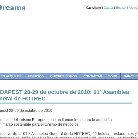
Castellano |
Català
|
English
|
Alemá
 EN ALQUILER
EDIFICIOS
QUIENES SOMOS
CONTACTAR
FORO
BARCEL
DAPEST 28-29 de octubre de 2010: 61ª Asamblea
neral de HOTREC
pest 28-29 de octubre de 2010
ndustria del turismo Europeo hace un llamamiento para la adopción
n marco sostenible para el turismo de negocios.
motivo de la 61 ª Asamblea General de la HOTREC, 40 hoteles, restaurantes y