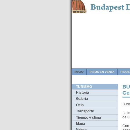
INICIO
PISOS EN VENTA
PISOS
BU
TURISMO
Ge
Historia
Galería
Buda
Ocio
Transporte
La i
de u
Tiempo y clima
Mapa
Con 
Vídeos