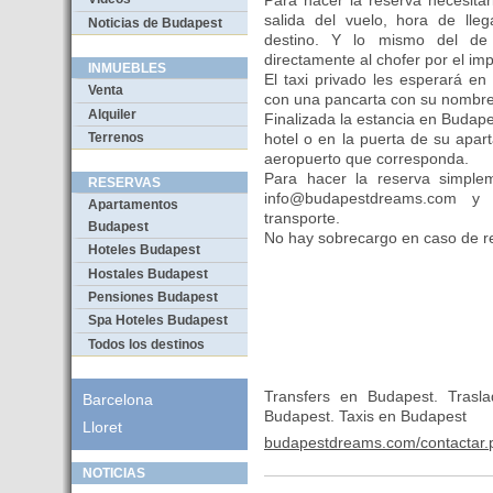
Para hacer la reserva necesita
salida del vuelo, hora de lle
Noticias de Budapest
destino. Y lo mismo del de
directamente al chofer por el im
INMUEBLES
El taxi privado les esperará en
Venta
con una pancarta con su nombre y
Alquiler
Finalizada la estancia en Budapes
Terrenos
hotel o en la puerta de su apart
aeropuerto que corresponda.
Para hacer la reserva simple
RESERVAS
info@budapestdreams.com y 
Apartamentos
transporte.
Budapest
No hay sobrecargo en caso de re
Hoteles Budapest
Hostales Budapest
Pensiones Budapest
Spa Hoteles Budapest
Todos los destinos
Transfers en Budapest. Trasl
Barcelona
Budapest. Taxis en Budapest
Lloret
budapestdreams.com/contactar.
NOTICIAS