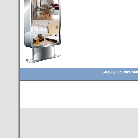
Budapest’.
- Hoteles en BUDAPEST:
Resultados octubre de 2016,
subida del 15% ocupación y
del 25,6% en el RevPar
- Nuevo Hotel en Budapest
bajo la marca Exe Hotusa
- Transfer Aeropuerto de
BUDAPEST
- HOTEL en Venta en
Budapest
Copyright © 2008 Buda
- Las 10 mejores ciudades
europeas para invertir en el
sector inmobiliario en 2016
- Budapest es un "fuerte"
candidato para los Juegos
Olímpicos 2024
- Feria de Navidad en la Plaza
Vörösmarty: Del 13 noviembre
2015 al 6 enero de 2016