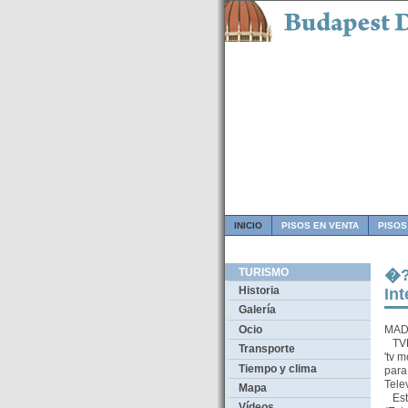
INICIO
PISOS EN VENTA
PISOS
TURISMO
�?
Historia
In
Galería
Ocio
MADR
TVE 
Transporte
'tv 
Tiempo y clima
para
Tele
Mapa
Esto
Vídeos