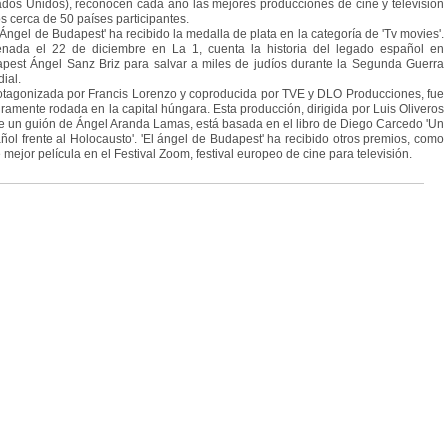
ados Unidos), reconocen cada año las mejores producciones de cine y televisión
os cerca de 50 países participantes.
Ángel de Budapest' ha recibido la medalla de plata en la categoría de 'Tv movies'.
enada el 22 de diciembre en La 1, cuenta la historia del legado español en
pest Ángel Sanz Briz para salvar a miles de judíos durante la Segunda Guerra
ial.
agonizada por Francis Lorenzo y coproducida por TVE y DLO Producciones, fue
gramente rodada en la capital húngara. Esta producción, dirigida por Luis Oliveros
e un guión de Ángel Aranda Lamas, está basada en el libro de Diego Carcedo 'Un
ñol frente al Holocausto'. 'El ángel de Budapest' ha recibido otros premios, como
e mejor película en el Festival Zoom, festival europeo de cine para televisión.