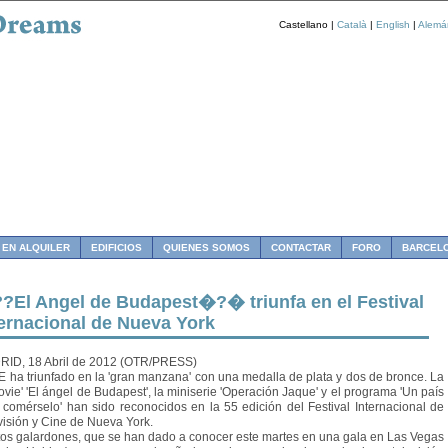
Castellano |
Català
|
English
|
Alemá
 EN ALQUILER
EDIFICIOS
QUIENES SOMOS
CONTACTAR
FORO
BARCEL
?El Angel de Budapest�?� triunfa en el Festival
ternacional de Nueva York
ID, 18 Abril de 2012 (OTR/PRESS)
ha triunfado en la 'gran manzana' con una medalla de plata y dos de bronce. La
movie' 'El ángel de Budapest', la miniserie 'Operación Jaque' y el programa 'Un país
 comérselo' han sido reconocidos en la 55 edición del Festival Internacional de
visión y Cine de Nueva York.
s galardones, que se han dado a conocer este martes en una gala en Las Vegas