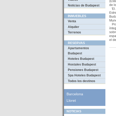
(Est
de l
Noticias de Budapest
'El 
Estr
INMUEBLES
Buda
Mund
Venta
Prot
Alquiler
ínte
sobr
Terrenos
espa
el d
RESERVAS
Apartamentos
Budapest
Hoteles Budapest
Hostales Budapest
Pensiones Budapest
Spa Hoteles Budapest
Todos los destinos
Barcelona
Lloret
NOTICIAS