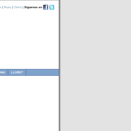
n
|
Ruso
|
Chino
|
Siguenos en
ONA
LLORET