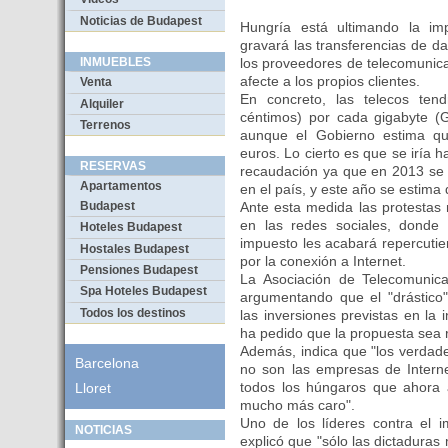
Noticias de Budapest
Hungría está ultimando la i
gravará las transferencias de d
los proveedores de telecomunica
INMUEBLES
afecte a los propios clientes.
Venta
En concreto, las telecos ten
Alquiler
céntimos) por cada gigabyte (G
Terrenos
aunque el Gobierno estima q
euros. Lo cierto es que se iría 
RESERVAS
recaudación ya que en 2013 se 
Apartamentos
en el país, y este año se estima
Ante esta medida las protestas
Budapest
en las redes sociales, donde
Hoteles Budapest
impuesto les acabará repercuti
Hostales Budapest
por la conexión a Internet.
Pensiones Budapest
La Asociación de Telecomunica
Spa Hoteles Budapest
argumentando que el "drástic
Todos los destinos
las inversiones previstas en la
ha pedido que la propuesta sea r
Además, indica que "los verdad
Barcelona
no son las empresas de Interne
todos los húngaros que ahora 
Lloret
mucho más caro".
Uno de los líderes contra el 
NOTICIAS
explicó que "sólo las dictaduras