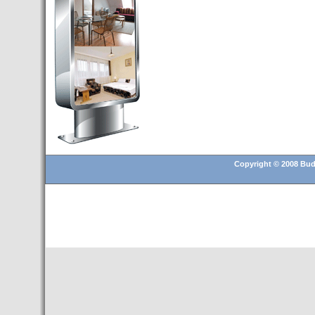
Budapest’.
- Hoteles en BUDAPEST:
Resultados octubre de 2016,
subida del 15% ocupación y
del 25,6% en el RevPar
- Nuevo Hotel en Budapest
bajo la marca Exe Hotusa
- Transfer Aeropuerto de
BUDAPEST
- HOTEL en Venta en
Budapest
Copyright © 2008 Buda
- Las 10 mejores ciudades
europeas para invertir en el
sector inmobiliario en 2016
- Budapest es un "fuerte"
candidato para los Juegos
Olímpicos 2024
- Feria de Navidad en la Plaza
Vörösmarty: Del 13 noviembre
2015 al 6 enero de 2016