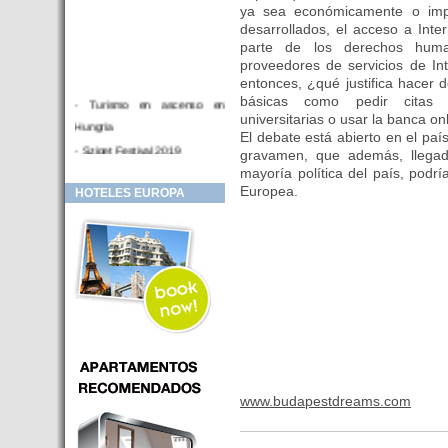
ya sea económicamente o imp
desarrollados, el acceso a Int
parte de los derechos huma
proveedores de servicios de In
entonces, ¿qué justifica hacer
básicas como pedir citas m
- Turismo en ascenso en
universitarias o usar la banca on
Hungria
El debate está abierto en el paí
- Sziget Festival 2019
gravamen, que además, llegado
mayoría política del país, podr
- Hotel Distrito V Budapest.
Europea.
HOTELES EUROPA
Hotel en venta en zona PRIME
de Budapest (Hungria)
- Inversor para hotel
- Hotel en venta Budapest
- Budapest y Cracovia, las
ciudades de moda en 2018
- Inaugurado en BUDAPEST el
primer hotel de Europa que
puede ser controlado por
Smarthfones de sus clientes
www.budapestdreams.com
- HOTEL Moments Budapest,
éste sí es un ‘gran hotel