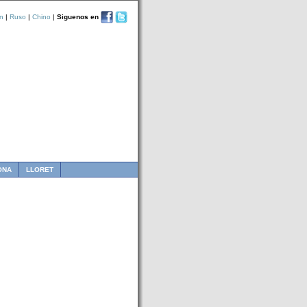
n
|
Ruso
|
Chino
|
Siguenos en
ONA
LLORET