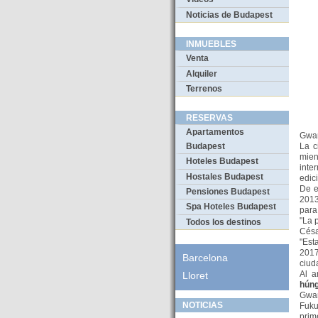
Noticias de Budapest
INMUEBLES
Venta
Alquiler
Terrenos
RESERVAS
Apartamentos
Gwa
La c
Budapest
mie
Hoteles Budapest
inte
Hostales Budapest
edic
De e
Pensiones Budapest
2013
Spa Hoteles Budapest
para
"La 
Todos los destinos
Césa
"Est
2017
Barcelona
ciud
Al a
Lloret
húng
Gwan
NOTICIAS
Fuku
prim