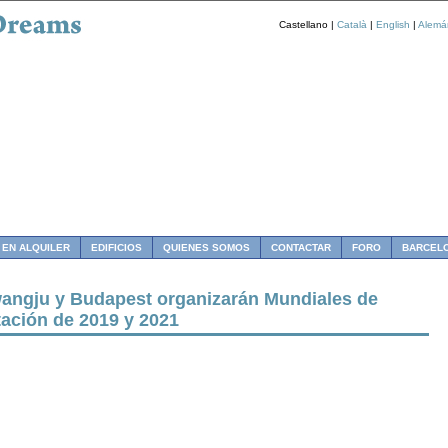
Castellano |
Català
|
English
|
Alemá
 EN ALQUILER
EDIFICIOS
QUIENES SOMOS
CONTACTAR
FORO
BARCEL
angju y Budapest organizarán Mundiales de
tación de 2019 y 2021