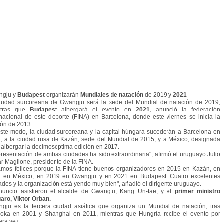
ngju y
Budapest
organizarán
Mundiales de natación
de 2019 y
2021
iudad surcoreana de Gwangju será la sede del Mundial de natación de 2019,
ntras que
Budapest
albergará el evento en
2021
, anunció la federación
rnacional de este deporte (FINA) en Barcelona, donde este viernes se inicia la
ión de 2013.
ste modo, la ciudad surcoreana y la capital húngara sucederán a Barcelona en
, a la ciudad rusa de Kazán, sede del Mundial de 2015, y a México, designada
 albergar la decimoséptima edición en 2017.
presentación de ambas ciudades ha sido extraordinaria", afirmó el uruguayo Julio
r Maglione, presidente de la FINA.
amos felices porque la FINA tiene buenos organizadores en 2015 en Kazán, en
 en México, en 2019 en Gwangju y en 2021 en Budapest. Cuatro excelentes
ades y la organización está yendo muy bien", añadió el dirigente uruguayo.
nuncio asistieron el alcalde de Gwangju, Kang Un-tae, y el
primer ministro
aro, Viktor Orban.
gju es la tercera ciudad asiática que organiza un Mundial de natación, tras
oka en 2001 y Shanghai en 2011, mientras que Hungría recibe el evento por
era vez.