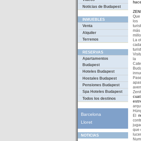
hace
Noticias de Budapest
ZEN
Que 
INMUEBLES
los
turi
Venta
más 
Alquiler
mill
Terrenos
La o
cad
turis
RESERVAS
Visi
Apartamentos
la
Cate
Budapest
Buda
Hoteles Budapest
innu
Pase
Hostales Budapest
apas
Pensiones Budapest
aven
Spa Hoteles Budapest
Zeni
cuat
Todos los destinos
estr
arqu
Húng
Barcelona
El
n
cont
Lloret
juga
que 
luce
NOTICIAS
Nume