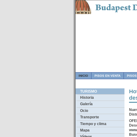
INICIO
PISOS EN VENTA
PISOS
Ho
TURISMO
de
Historia
Galería
Nue
Ocio
Dist
Transporte
OFE
Tiempo y clima
Desc
www
Mapa
Busc
Vídeos