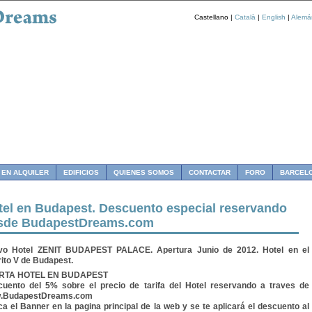
Castellano |
Català
|
English
|
Alemá
 EN ALQUILER
EDIFICIOS
QUIENES SOMOS
CONTACTAR
FORO
BARCEL
tel en Budapest. Descuento especial reservando
sde BudapestDreams.com
vo Hotel ZENIT BUDAPEST PALACE. Apertura Junio de 2012. Hotel en el
rito V de Budapest.
RTA HOTEL EN BUDAPEST
uento del 5% sobre el precio de tarifa del Hotel reservando a traves de
.BudapestDreams.com
a el Banner en la pagina principal de la web y se te aplicará el descuento al