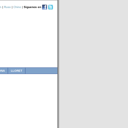
n
|
Ruso
|
Chino
|
Siguenos en
ONA
LLORET