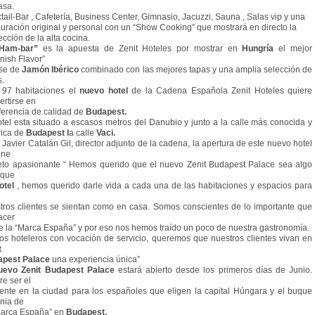
asa.
tail-Bar , Cafetería, Business Center, Gimnasio, Jacuzzi, Sauna , Salas vip y una
auración original y personal con un “Show Cooking” que mostrará en directo la
ección de la alta cocina.
Ham-bar”
es la apuesta de Zenit Hoteles por mostrar en
Hungría
el mejor
nish Flavor”
se de
Jamón Ibérico
combinado con las mejores tapas y una amplia selección de
s.
97 habitaciones el
nuevo hotel
de la Cadena Española Zenit Hoteles quiere
ertirse en
eferencia de calidad de
Budapest.
otel esta situado a escasos metros del Danubio y junto a la calle más conocida y
rica de
Budapest l
a calle
Vaci.
 Javier Catalán Gil, director adjunto de la cadena, la apertura de este nuevo hotel
one
eto apasionante “ Hemos querido que el nuevo Zenit Budapest Palace sea algo
 que
otel
, hemos querido darle vida a cada una de las habitaciones y espacios para
tros clientes se sientan como en casa. Somos conscientes de lo importante que
acer
te la “Marca España” y por eso nos hemos traído un poco de nuestra gastronomía.
s hoteleros con vocación de servicio, queremos que nuestros clientes vivan en
t
apest Palace
una experiencia única”
uevo Zenit Budapest Palace
estará abierto desde los primeros días de Junio.
re ser el
rente en la ciudad para los españoles que eligen la capital Húngara y el buque
gnia de
Marca España” en
Budapest.