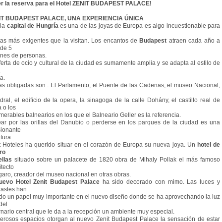
r la reserva para el Hotel ZENIT BUDAPEST PALACE!
IT BUDAPEST PALACE, UNA EXPERIENCIA ÚNICA
la
capital de Hungría
es una de las joyas de Europa es algo incuestionable para
stas más exigentes que la visitan. Los encantos de
Budapest
atraen cada año a
de 5
ones de personas.
ferta de ocio y cultural de la ciudad es sumamente amplia y se adapta al estilo de
a
ta.
tas obligadas son : El Parlamento, el Puente de las Cadenas, el museo Nacional,
dral, el edificio de la opera, la sinagoga de la calle Dohány, el castillo real de
 o los
merables balnearios en los que el Balneario Geller es la referencia.
ar por las orillas del Danubio o perderse en los parques de la ciudad es una
ionante
tura.
t Hoteles ha querido situar en el corazón de Europa su nueva joya. Un
hotel de
ro
ellas
situado sobre un palacete de 1820 obra de Mihaly Pollak el más famoso
itecto
aro, creador del museo nacional en otras obras.
uevo Hotel Zenit Budapest Palace
ha sido decorado con mimo. Las luces y
rastes han
do un papel muy importante en el nuevo diseño donde se ha aprovechando la luz
del
rnario central que le da a la recepción un ambiente muy especial.
rosos espacios otorgan al nuevo Zenit Budapest Palace la sensación de estar