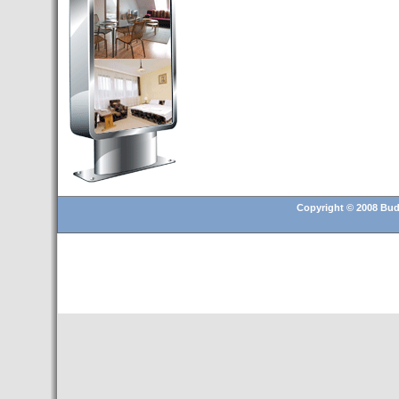
Budapest’.
- Hoteles en BUDAPEST:
Resultados octubre de 2016,
subida del 15% ocupación y
del 25,6% en el RevPar
- Nuevo Hotel en Budapest
bajo la marca Exe Hotusa
- Transfer Aeropuerto de
BUDAPEST
- HOTEL en Venta en
Budapest
Copyright © 2008 Buda
- Las 10 mejores ciudades
europeas para invertir en el
sector inmobiliario en 2016
- Budapest es un "fuerte"
candidato para los Juegos
Olímpicos 2024
- Feria de Navidad en la Plaza
Vörösmarty: Del 13 noviembre
2015 al 6 enero de 2016
- Una televisión de Hungría