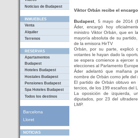
Noticias de Budapest
Viktor Orbán recibe el encargo
INMUEBLES
Budapest
, 5 mayo de 2014 (E
Venta
Áder, encargó hoy oficialmen
Alquiler
ministro Viktor Orbán, que en la
mayoría absoluta de su partido,
Terrenos
de la emisora HirTV
Orbán, por su parte, explicó 
RESERVAS
votantes le hayan dado la oport
Apartamentos
se espera comience a ejercer s
Budapest
elecciones al Parlamento Europe
Hoteles Budapest
Áder adelantó que mañana pro
nombre de Orbán como jefe del 
Hostales Budapest
El partido de Orbán obtuvo en 
Pensiones Budapest
tercios, de los 199 escaños del L
Spa Hoteles Budapest
La oposición de izquierda, u
Todos los destinos
diputados, por 23 del ultradere
LMP.
Barcelona
Lloret
NOTICIAS