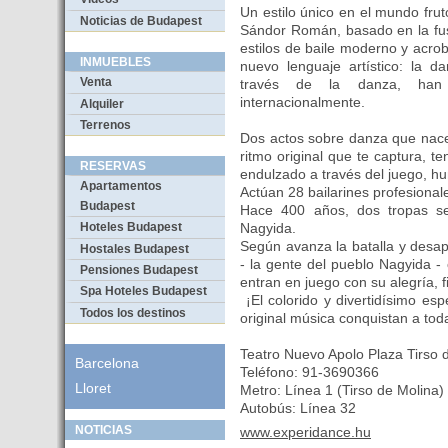
Un estilo único en el mundo frut
Noticias de Budapest
Sándor Román, basado en la fus
estilos de baile moderno y acrob
INMUEBLES
nuevo lenguaje artístico: la d
Venta
través de la danza, han 
internacionalmente.
Alquiler
Terrenos
Dos actos sobre danza que nace
ritmo original que te captura, te
RESERVAS
endulzado a través del juego, hu
Apartamentos
Actúan 28 bailarines profesional
Budapest
Hace 400 años, dos tropas se 
Nagyida.
Hoteles Budapest
Según avanza la batalla y desap
Hostales Budapest
- la gente del pueblo Nagyida - 
Pensiones Budapest
entran en juego con su alegría, f
Spa Hoteles Budapest
¡El colorido y divertidísimo esp
Todos los destinos
original música conquistan a toda
Teatro Nuevo Apolo Plaza Tirso 
Barcelona
Teléfono: 91-3690366
Lloret
Metro: Línea 1 (Tirso de Molina)
Autobús: Línea 32
NOTICIAS
www.experidance.hu