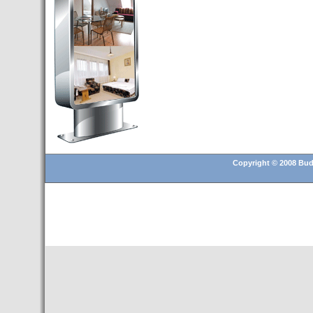
Budapest’.
- Hoteles en BUDAPEST:
Resultados octubre de 2016,
subida del 15% ocupación y
del 25,6% en el RevPar
- Nuevo Hotel en Budapest
bajo la marca Exe Hotusa
- Transfer Aeropuerto de
BUDAPEST
- HOTEL en Venta en
Budapest
Copyright © 2008 Buda
- Las 10 mejores ciudades
europeas para invertir en el
sector inmobiliario en 2016
- Budapest es un "fuerte"
candidato para los Juegos
Olímpicos 2024
- Feria de Navidad en la Plaza
Vörösmarty: Del 13 noviembre
2015 al 6 enero de 2016