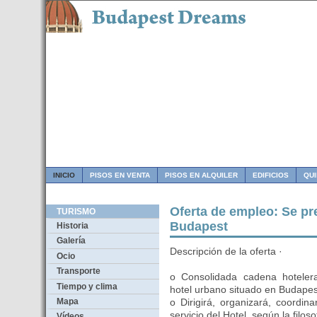
INICIO
PISOS EN VENTA
PISOS EN ALQUILER
EDIFICIOS
QU
Oferta de empleo: Se pre
TURISMO
Budapest
Historia
Galería
Descripción de la oferta ·
Ocio
Transporte
o Consolidada cadena hotelera
Tiempo y clima
hotel urbano situado en Budapes
Mapa
o Dirigirá, organizará, coordin
servicio del Hotel, según la filo
Vídeos