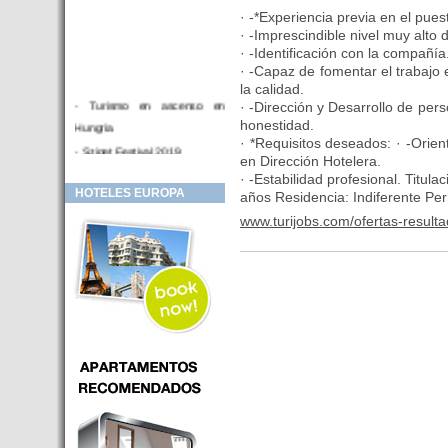
· -*Experiencia previa en el pue
· -Imprescindible nivel muy alto 
· -Identificación con la compañía.
· -Capaz de fomentar el trabajo 
la calidad.
- Turismo en ascenso en
· -Dirección y Desarrollo de person
honestidad.
Hungria
· *Requisitos deseados: · -Orien
- Sziget Festival 2019
en Dirección Hotelera.
- Hotel Distrito V Budapest.
· -Estabilidad profesional. Titul
HOTELES EUROPA
Hotel en venta en zona PRIME
años Residencia: Indiferente Per
de Budapest (Hungria)
www.turijobs.com/ofertas-result
- Inversor para hotel
- Hotel en venta Budapest
- Budapest y Cracovia, las
ciudades de moda en 2018
- Inaugurado en BUDAPEST el
primer hotel de Europa que
puede ser controlado por
Smarthfones de sus clientes
- HOTEL Moments Budapest,
éste sí es un ‘gran hotel