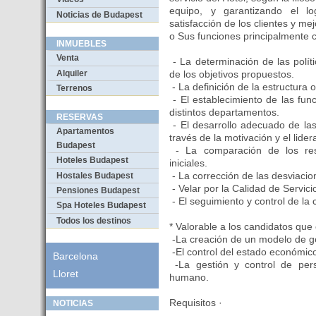
equipo, y garantizando el l
Noticias de Budapest
satisfacción de los clientes y me
o Sus funciones principalmente c
INMUEBLES
Venta
- La determinación de las polít
Alquiler
de los objetivos propuestos.
- La definición de la estructura o
Terrenos
- El establecimiento de las fun
distintos departamentos.
RESERVAS
- El desarrollo adecuado de la
Apartamentos
través de la motivación y el lider
Budapest
- La comparación de los resu
Hoteles Budapest
iniciales.
- La corrección de las desviacio
Hostales Budapest
- Velar por la Calidad de Servi
Pensiones Budapest
- El seguimiento y control de la 
Spa Hoteles Budapest
Todos los destinos
* Valorable a los candidatos que 
-La creación de un modelo de ges
-El control del estado económico 
Barcelona
-La gestión y control de perso
Lloret
humano.
Requisitos ·
NOTICIAS