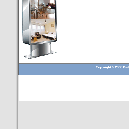
Budapest’.
- Hoteles en BUDAPEST:
Resultados octubre de 2016,
subida del 15% ocupación y
del 25,6% en el RevPar
- Nuevo Hotel en Budapest
bajo la marca Exe Hotusa
- Transfer Aeropuerto de
BUDAPEST
- HOTEL en Venta en
Budapest
Copyright © 2008 Buda
- Las 10 mejores ciudades
europeas para invertir en el
sector inmobiliario en 2016
- Budapest es un "fuerte"
candidato para los Juegos
Olímpicos 2024
- Feria de Navidad en la Plaza
Vörösmarty: Del 13 noviembre
2015 al 6 enero de 2016