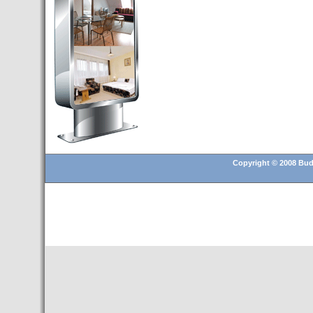
Budapest’.
- Hoteles en BUDAPEST:
Resultados octubre de 2016,
subida del 15% ocupación y
del 25,6% en el RevPar
- Nuevo Hotel en Budapest
bajo la marca Exe Hotusa
- Transfer Aeropuerto de
BUDAPEST
- HOTEL en Venta en
Budapest
Copyright © 2008 Buda
- Las 10 mejores ciudades
europeas para invertir en el
sector inmobiliario en 2016
- Budapest es un "fuerte"
candidato para los Juegos
Olímpicos 2024
- Feria de Navidad en la Plaza
Vörösmarty: Del 13 noviembre
2015 al 6 enero de 2016