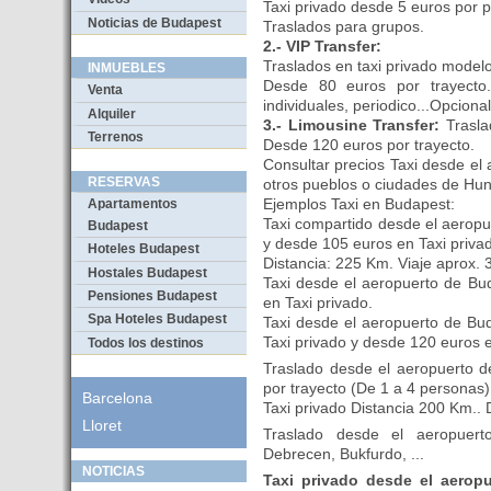
Taxi privado desde 5 euros por 
Noticias de Budapest
Traslados para grupos.
2.- VIP Transfer:
Traslados en taxi privado model
INMUEBLES
Desde 80 euros por trayecto.
Venta
individuales, periodico...Opcio
Alquiler
3.- Limousine Transfer:
Trasla
Terrenos
Desde 120 euros por trayecto.
Consultar precios Taxi desde el 
RESERVAS
otros pueblos o ciudades de Hun
Ejemplos Taxi en Budapest:
Apartamentos
Taxi compartido desde el aerop
Budapest
y desde 105 euros en Taxi priva
Hoteles Budapest
Distancia: 225 Km. Viaje aprox. 
Hostales Budapest
Taxi desde el aeropuerto de Bu
Pensiones Budapest
en Taxi privado.
Spa Hoteles Budapest
Taxi desde el aeropuerto de Bu
Taxi privado y desde 120 euros 
Todos los destinos
Traslado desde el aeropuerto 
por trayecto (De 1 a 4 personas)
Barcelona
Taxi privado Distancia 200 Km.. 
Lloret
Traslado desde el aeropuert
Debrecen, Bukfurdo, ...
NOTICIAS
Taxi privado desde el aerop