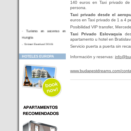
140 euros en Taxi privado d
persona.
Taxi privado desde el aerop
euros en Taxi privado de 1 a 4 
Posibilidad VIP transfer, Merced
- Turismo en ascenso en
Taxi Privado Eslovaquia
de
Hungria
apartamento u hotel en Bratisla
- Sziget Festival 2019
Servicio puerta a puerta sin reca
- Hotel Distrito V Budapest.
Información y reservas:
info@bu
HOTELES EUROPA
Hotel en venta en zona PRIME
de Budapest (Hungria)
- Inversor para hotel
www.budapestdreams.com/conta
- Hotel en venta Budapest
- Budapest y Cracovia, las
ciudades de moda en 2018
- Inaugurado en BUDAPEST el
primer hotel de Europa que
puede ser controlado por
Smarthfones de sus clientes
- HOTEL Moments Budapest,
éste sí es un ‘gran hotel