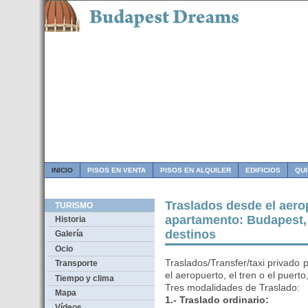
INICIO
PISOS EN VENTA
PISOS EN ALQUILER
EDIFICIOS
QU
Traslados desde el aerop
TURISMO
apartamento: Budapest, 
Historia
destinos
Galería
Ocio
Traslados/Transfer/taxi privado
Transporte
el aeropuerto, el tren o el puerto
Tiempo y clima
Tres modalidades de Traslado:
Mapa
1.- Traslado ordinario:
Vídeos