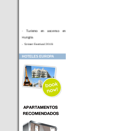
- Turismo en ascenso en
Hungria
- Sziget Festival 2019
- Hotel Distrito V Budapest.
HOTELES EUROPA
Hotel en venta en zona PRIME
de Budapest (Hungria)
- Inversor para hotel
- Hotel en venta Budapest
- Budapest y Cracovia, las
ciudades de moda en 2018
- Inaugurado en BUDAPEST el
primer hotel de Europa que
puede ser controlado por
Smarthfones de sus clientes
- HOTEL Moments Budapest,
éste sí es un ‘gran hotel