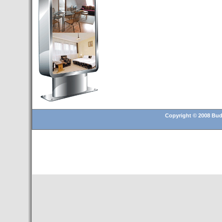
Budapest’.
- Hoteles en BUDAPEST:
Resultados octubre de 2016,
subida del 15% ocupación y
del 25,6% en el RevPar
- Nuevo Hotel en Budapest
bajo la marca Exe Hotusa
- Transfer Aeropuerto de
BUDAPEST
- HOTEL en Venta en
Budapest
Copyright © 2008 Buda
- Las 10 mejores ciudades
europeas para invertir en el
sector inmobiliario en 2016
- Budapest es un "fuerte"
candidato para los Juegos
Olímpicos 2024
- Feria de Navidad en la Plaza
Vörösmarty: Del 13 noviembre
2015 al 6 enero de 2016