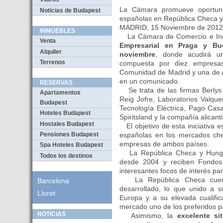
La Cámara promueve oportun
Noticias de Budapest
españolas en República Checa 
MADRID, 15 Noviembre de 201
INMUEBLES
La Cámara de Comercio e Indu
Venta
Empresarial en Praga y Bu
Alquiler
noviembre
, donde acudirá un
Terrenos
compuesta por diez empresa
Comunidad de Madrid y una de A
en un comunicado.
RESERVAS
Se trata de las firmas Berlys A
Apartamentos
Reig Jofre, Laboratorios Valque
Budapest
Tecnología Eléctrica, Pago Cas
Hoteles Budapest
Spiritsland y la compañía alicant
Hostales Budapest
El objetivo de esta iniciativa 
españolas en los mercados che
Pensiones Budapest
empresas de ambos países.
Spa Hoteles Budapest
La República Checa y Hungr
Todos los destinos
desde 2004 y reciben Fondos E
interesantes focos de interés p
La República Checa cuenta 
Barcelona
desarrollado, lo que unido a s
Lloret
Europa y a su elevada cualifi
mercado uno de los preferidos par
NOTICIAS
Asimismo, la
excelente si