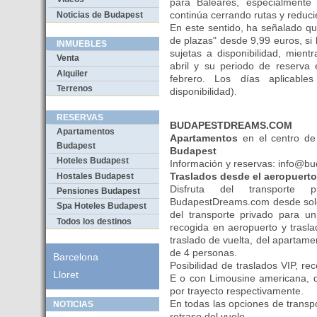
para Baleares, especialment
continúa cerrando rutas y reducie
Noticias de Budapest
En este sentido, ha señalado q
de plazas" desde 9,99 euros, si
INMUEBLES
sujetas a disponibilidad, mien
Venta
abril y su periodo de reserva
Alquiler
febrero. Los días aplicabl
Terrenos
disponibilidad).
RESERVAS
BUDAPESTDREAMS.COM
Apartamentos
Apartamentos
en el centro d
Budapest
Budapest
Hoteles Budapest
Información y reservas: info@
Traslados desde el aeropuerto
Hostales Budapest
Disfruta del transporte
Pensiones Budapest
BudapestDreams.com desde solo 
Spa Hoteles Budapest
del transporte privado para 
Todos los destinos
recogida en aeropuerto y trasla
traslado de vuelta, del apartam
de 4 personas.
Barcelona
Posibilidad de traslados VIP, r
Lloret
E o con Limousine americana, d
por trayecto respectivamente.
En todas las opciones de transp
NOTICIAS
retraso del vuelo.