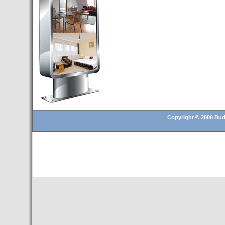
Budapest’.
- Hoteles en BUDAPEST:
Resultados octubre de 2016,
subida del 15% ocupación y
del 25,6% en el RevPar
- Nuevo Hotel en Budapest
bajo la marca Exe Hotusa
- Transfer Aeropuerto de
BUDAPEST
- HOTEL en Venta en
Budapest
Copyright © 2008 Buda
- Las 10 mejores ciudades
europeas para invertir en el
sector inmobiliario en 2016
- Budapest es un "fuerte"
candidato para los Juegos
Olímpicos 2024
- Feria de Navidad en la Plaza
Vörösmarty: Del 13 noviembre
2015 al 6 enero de 2016