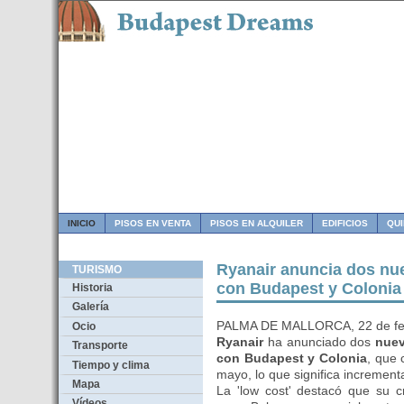
INICIO
PISOS EN VENTA
PISOS EN ALQUILER
EDIFICIOS
QU
Ryanair anuncia dos nu
TURISMO
con Budapest y Colonia
Historia
Galería
PALMA DE MALLORCA, 22 de fe
Ocio
Ryanair
ha anunciado dos
nuev
Transporte
con Budapest y Colonia
, que 
Tiempo y clima
mayo, lo que significa increment
Mapa
La 'low cost' destacó que su c
Vídeos