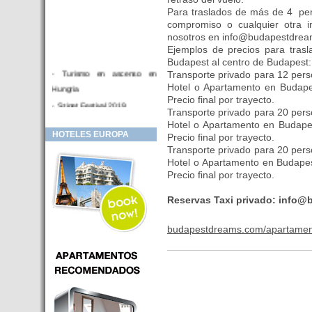
Para traslados de más de 4 per
compromiso o cualquier otra i
nosotros en info@budapestdre
Ejemplos de precios para tras
Budapest al centro de Budapest:
- Turismo en ascenso en
Transporte privado para 12 per
Hotel o Apartamento en Budapes
Hungria
Precio final por trayecto.
- Sziget Festival 2019
Transporte privado para 20 per
- Hotel Distrito V Budapest.
Hotel o Apartamento en Budapes
HOTELES EUROPA
Hotel en venta en zona PRIME
Precio final por trayecto.
Transporte privado para 20 per
de Budapest (Hungria)
Hotel o Apartamento en Budapest
- Inversor para hotel
Precio final por trayecto.
- Hotel en venta Budapest
Reservas Taxi privado: info
- Budapest y Cracovia, las
ciudades de moda en 2018
budapestdreams.com/apartamen
- Inaugurado en BUDAPEST el
primer hotel de Europa que
puede ser controlado por
Smarthfones de sus clientes
- HOTEL Moments Budapest,
éste sí es un ‘gran hotel