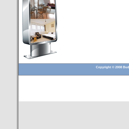
Budapest’.
- Hoteles en BUDAPEST:
Resultados octubre de 2016,
subida del 15% ocupación y
del 25,6% en el RevPar
- Nuevo Hotel en Budapest
bajo la marca Exe Hotusa
- Transfer Aeropuerto de
BUDAPEST
- HOTEL en Venta en
Budapest
Copyright © 2008 Buda
- Las 10 mejores ciudades
europeas para invertir en el
sector inmobiliario en 2016
- Budapest es un "fuerte"
candidato para los Juegos
Olímpicos 2024
- Feria de Navidad en la Plaza
Vörösmarty: Del 13 noviembre
2015 al 6 enero de 2016