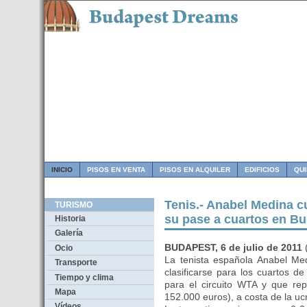
INICIO
PISOS EN VENTA
PISOS EN ALQUILER
EDIFICIOS
QU
Tenis.- Anabel Medina c
TURISMO
su pase a cuartos en B
Historia
Galería
BUDAPEST, 6 de julio de 2011
Ocio
La tenista española Anabel Med
Transporte
clasificarse para los cuartos d
Tiempo y clima
para el circuito WTA y que re
Mapa
152.000 euros), a costa de la uc
Vídeos