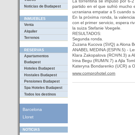
La torrentina se impuso por 6-
partido en el que sufrió mucho 
Noticias de Budapest
ucraniana empatar a 5 cuando sa
En la próxima ronda, la valencia
INMUEBLES
con el primer servicio, espera riv
Venta
la suiza Stefanie Voegele.
Alquiler
RESULTADOS:
Terrenos
Segunda ronda.
Zuzana Kucova (SVQ) a Alona B
ANABEL MEDINA (ESP/N.5) - Lesi
RESERVAS
Klara Zakopalova (RCH/N.3) a Al
Apartamentos
Irina Begu (RUM/N.7) a Ajla Toml
Budapest
Kateryna Bondarenko (UCR) a Ol
Hoteles Budapest
www.comprohotel.com
Hostales Budapest
Pensiones Budapest
Spa Hoteles Budapest
Todos los destinos
Barcelona
Lloret
NOTICIAS