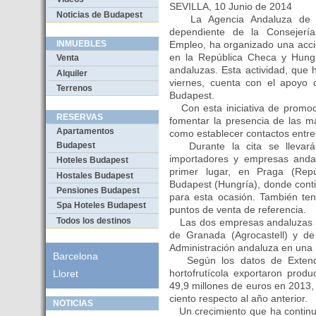
SEVILLA, 10 Junio de 2014
Noticias de Budapest
La Agencia Andaluza de Pro
dependiente de la Consejerí
Empleo, ha organizado una acció
INMUEBLES
en la República Checa y Hungr
Venta
andaluzas. Esta actividad, que 
Alquiler
viernes, cuenta con el apoyo
Terrenos
Budapest.
Con esta iniciativa de promoci
RESERVAS
fomentar la presencia de las m
Apartamentos
como establecer contactos entre 
Durante la cita se llevarán
Budapest
importadores y empresas andal
Hoteles Budapest
primer lugar, en Praga (Rep
Hostales Budapest
Budapest (Hungría), donde conti
Pensiones Budapest
para esta ocasión. También ten
Spa Hoteles Budapest
puntos de venta de referencia.
Todos los destinos
Las dos empresas andaluzas par
de Granada (Agrocastell) y de
Administración andaluza en una 
Barcelona
Según los datos de Extenda
hortofrutícola exportaron prod
Lloret
49,9 millones de euros en 2013,
ciento respecto al año anterior.
NOTICIAS
Un crecimiento que ha continua