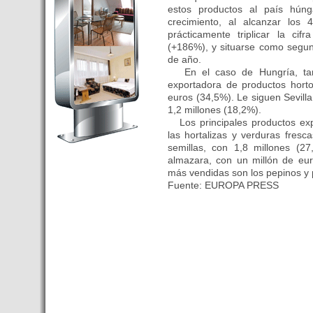
Budapest’.
estos productos al país hún
crecimiento, al alcanzar los
- Hoteles en BUDAPEST:
prácticamente triplicar la ci
Resultados octubre de 2016,
(+186%), y situarse como segu
subida del 15% ocupación y
de año.
del 25,6% en el RevPar
En el caso de Hungría, tamb
exportadora de productos horto
- Nuevo Hotel en Budapest
euros (34,5%). Le siguen Sevilla
bajo la marca Exe Hotusa
1,2 millones (18,2%).
- Transfer Aeropuerto de
Los principales productos exp
BUDAPEST
las hortalizas y verduras fresc
semillas, con 1,8 millones (2
- HOTEL en Venta en
almazara, con un millón de eur
Budapest
más vendidas son los pepinos y p
- Las 10 mejores ciudades
Fuente: EUROPA PRESS
europeas para invertir en el
sector inmobiliario en 2016
- Budapest es un "fuerte"
candidato para los Juegos
Olímpicos 2024
- Feria de Navidad en la Plaza
Vörösmarty: Del 13 noviembre
2015 al 6 enero de 2016