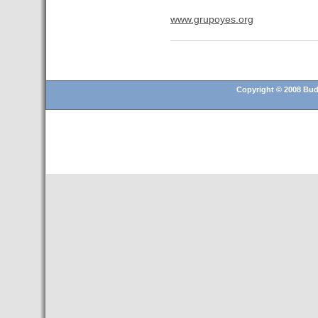
- Una televisión de Hungría
graba un reportaje sobre los
www.grupoyes.org
atractivos turísticos de
Tenerife
- Hungría presenta en Madrid
su oferta turística para el
Copyright © 2008 Buda
segmento MICE
- 20 empresas catalanas
participan en la 21ª edición de
Womex, la feria más
importante de músicas del
mundo
- Martinsa avanza en su
liquidación al poner a la venta
un centro comercial de
Budapest
- Premio para el pasajero 1
millon del aeropuerto de
Budapest en un mes
- SZIGET 2015, empieza la
diversión en Hungria