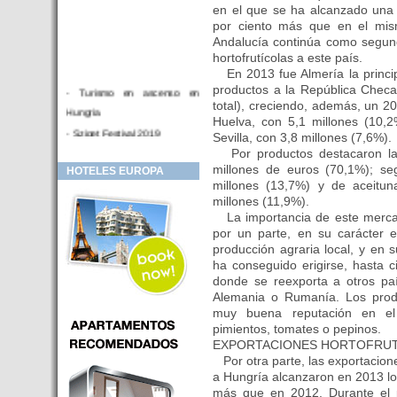
en el que se ha alcanzado una 
por ciento más que en el mi
Andalucía continúa como segun
hortofrutícolas a este país.
En 2013 fue Almería la princip
productos a la República Checa
- Turismo en ascenso en
total), creciendo, además, un 2
Hungria
Huelva, con 5,1 millones (10,2
- Sziget Festival 2019
Sevilla, con 3,8 millones (7,6%).
Por productos destacaron las 
- Hotel Distrito V Budapest.
millones de euros (70,1%); seg
HOTELES EUROPA
Hotel en venta en zona PRIME
millones (13,7%) y de aceitu
de Budapest (Hungria)
millones (11,9%).
- Inversor para hotel
La importancia de este mercad
por un parte, en su carácter 
- Hotel en venta Budapest
producción agraria local, y en s
- Budapest y Cracovia, las
ha conseguido erigirse, hasta c
ciudades de moda en 2018
donde se reexporta a otros paí
Alemania o Rumanía. Los prod
- Inaugurado en BUDAPEST el
muy buena reputación en el 
primer hotel de Europa que
pimientos, tomates o pepinos.
puede ser controlado por
EXPORTACIONES HORTOFRUT
Smarthfones de sus clientes
Por otra parte, las exportacion
- HOTEL Moments Budapest,
a Hungría alcanzaron en 2013 los
éste sí es un ‘gran hotel
más que en 2012. Durante el p