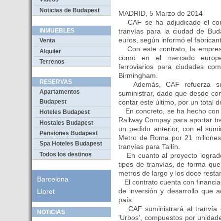
Noticias de Budapest
MADRID, 5 Marzo de 2014
CAF se ha adjudicado el contr
tranvías para la ciudad de Bud
INMUEBLES
euros, según informó el fabricant
Venta
Con este contrato, la empresa
Alquiler
como en el mercado europeo
Terrenos
ferroviarios para ciudades co
Birmingham.
RESERVAS
Además, CAF refuerza su c
Apartamentos
suministrar, dado que desde co
contar este último, por un total 
Budapest
En concreto, se ha hecho con u
Hoteles Budapest
Railway Compay para aportar tr
Hostales Budapest
un pedido anterior, con el sumi
Pensiones Budapest
Metro de Roma por 21 millones,
Spa Hoteles Budapest
tranvías para Tallín.
Todos los destinos
En cuanto al proyecto logrado
tipos de tranvías, de forma qu
metros de largo y los doce resta
Barcelona
El contrato cuenta con financia
de inversión y desarrollo que 
Lloret
país.
CAF suministrará al tranvía d
NOTICIAS
'Urbos', compuestos por unidad