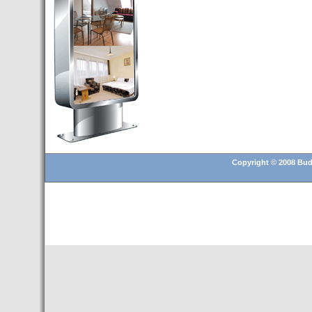
Budapest’.
- Hoteles en BUDAPEST:
Resultados octubre de 2016,
subida del 15% ocupación y
del 25,6% en el RevPar
- Nuevo Hotel en Budapest
bajo la marca Exe Hotusa
- Transfer Aeropuerto de
BUDAPEST
- HOTEL en Venta en
Budapest
Copyright © 2008 Buda
- Las 10 mejores ciudades
europeas para invertir en el
sector inmobiliario en 2016
- Budapest es un "fuerte"
candidato para los Juegos
Olímpicos 2024
- Feria de Navidad en la Plaza
Vörösmarty: Del 13 noviembre
2015 al 6 enero de 2016