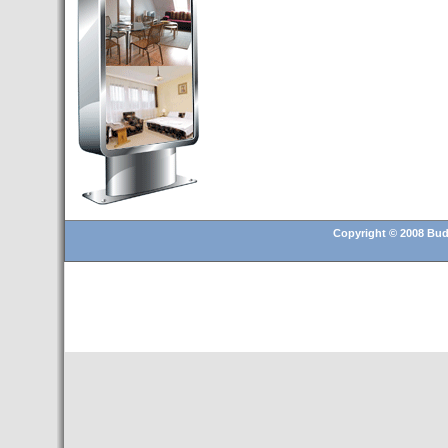
Budapest’.
- Hoteles en BUDAPEST:
Resultados octubre de 2016,
subida del 15% ocupación y
del 25,6% en el RevPar
- Nuevo Hotel en Budapest
bajo la marca Exe Hotusa
- Transfer Aeropuerto de
BUDAPEST
- HOTEL en Venta en
Budapest
Copyright © 2008 Buda
- Las 10 mejores ciudades
europeas para invertir en el
sector inmobiliario en 2016
- Budapest es un "fuerte"
candidato para los Juegos
Olímpicos 2024
- Feria de Navidad en la Plaza
Vörösmarty: Del 13 noviembre
2015 al 6 enero de 2016