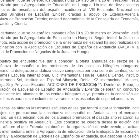
 certamen, que se celebró los pasados días 19 y 20 de marzo en Veszprém, está
nizado por la Agregaduría de Educación en Hungría. Un total de diez escuelas
luzas de enseñanza del español acudieron al 'VIII Encuentro Nacional de
itutos Bilingües de Español (Enibe)', gracias al apoyo de Extenda-Agencia
luza de Promoción Exterior, entidad dependiente de la Consejería de Economía,
vación y Ciencia.
 certamen, que se celebró los pasados días 19 y 20 de marzo en Veszprém, está
nizado por la Agregaduría de Educación en Hungría. Según indicó la Junta en
nota, esta acción de promoción de la enseñanza del español ha sido realizada en
dinación con la Asociación de Escuelas de Español de Andalucía (AAEA) y la
ina de Promoción de Negocios de la Junta en Hungría.
bjetivo del encuentro fue dar a conocer la oferta andaluza del sector de la
ñanza de español a los profesores de los institutos bilingües húngaros.
ismo, la delegación andaluza estuvo compuesta por una serie de centros, como
antes Escuela Internacional, Clic International House, Giralda Center, Instituto
terráneo Sol, Instituto de Español Albaycín, Debla, K2 Internacional, Malaca,
aga Sí y Proyecto Español. ACCIONES DE PROMOCI�?N Dentro de Enibe, la
iación de Escuelas de Español de Andalucía y Extenda celebran un concurso
rario entre los alumnos de los centros húngaros cuyo premio es la concesión de
ro becas para cursar estudios de verano en las escuelas de español andaluzas.
becas las otorgan las mismas escuelas en las que tendrá lugar la formación, con
bjeto de promocionar la enseñanza de español en Andalucía en el mercado
aro. En esta edición, dos de los alumnos premiados el pasado año relataron su
riencia positiva en Andalucía. Este concurso se celebra desde la edición del
, año en el que Extenda colaboró en la organización de este evento, al actuar
 intermediaria entre la Agregaduría de Educación de la Embajada de España en
ría y la Asociación de Escuelas de Español de Andalucía, que gestiona la cesión