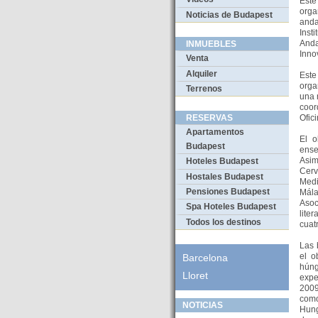
Este
orga
Noticias de Budapest
anda
Inst
Anda
INMUEBLES
Inno
Venta
Alquiler
Este
orga
Terrenos
una 
coor
Ofic
RESERVAS
Apartamentos
El o
Budapest
ense
Asim
Hoteles Budapest
Cerv
Hostales Budapest
Medi
Pensiones Budapest
Mál
Asoc
Spa Hoteles Budapest
lite
Todos los destinos
cuat
Las 
el o
Barcelona
húng
Lloret
expe
2009
como
NOTICIAS
Hung