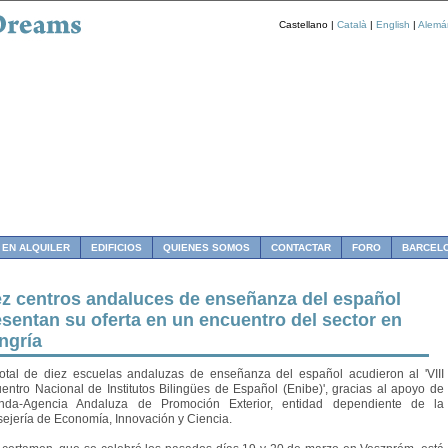
Castellano |
Català
|
English
|
Alemá
 EN ALQUILER
EDIFICIOS
QUIENES SOMOS
CONTACTAR
FORO
BARCEL
ez centros andaluces de enseñanza del español
esentan su oferta en un encuentro del sector en
ngría
otal de diez escuelas andaluzas de enseñanza del español acudieron al 'VIII
entro Nacional de Institutos Bilingües de Español (Enibe)', gracias al apoyo de
nda-Agencia Andaluza de Promoción Exterior, entidad dependiente de la
ejería de Economía, Innovación y Ciencia.