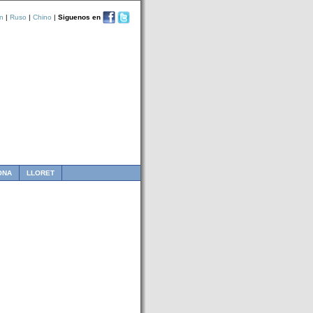
n
|
Ruso
|
Chino
|
Siguenos en
ONA
LLORET