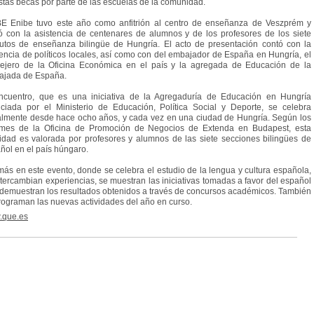
stas becas por parte de las escuelas de la comunidad.
E Enibe tuvo este año como anfitrión al centro de enseñanza de Veszprém y
ó con la asistencia de centenares de alumnos y de los profesores de los siete
itutos de enseñanza bilingüe de Hungría. El acto de presentación contó con la
encia de políticos locales, así como con del embajador de España en Hungría, el
ejero de la Oficina Económica en el país y la agregada de Educación de la
jada de España.
ncuentro, que es una iniciativa de la Agregaduría de Educación en Hungría
nciada por el Ministerio de Educación, Política Social y Deporte, se celebra
lmente desde hace ocho años, y cada vez en una ciudad de Hungría. Según los
rmes de la Oficina de Promoción de Negocios de Extenda en Budapest, esta
vidad es valorada por profesores y alumnos de las siete secciones bilingües de
ñol en el país húngaro.
ás en este evento, donde se celebra el estudio de la lengua y cultura española,
ntercambian experiencias, se muestran las iniciativas tomadas a favor del español
 demuestran los resultados obtenidos a través de concursos académicos. También
rograman las nuevas actividades del año en curso.
.que.es