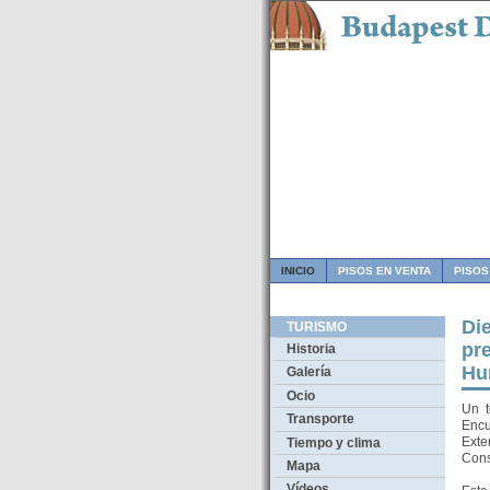
INICIO
PISOS EN VENTA
PISOS
Di
TURISMO
pr
Historia
Hu
Galería
Ocio
Un t
Transporte
Encu
Exte
Tiempo y clima
Cons
Mapa
Vídeos