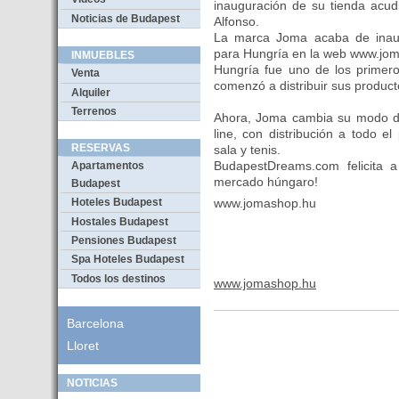
inauguración de su tienda acudi
Noticias de Budapest
Alfonso.
La marca Joma acaba de inaugur
para Hungría en la web www.jo
INMUEBLES
Hungría fue uno de los prime
Venta
comenzó a distribuir sus produc
Alquiler
Terrenos
Ahora, Joma cambia su modo de 
line, con distribución a todo el
RESERVAS
sala y tenis.
BudapestDreams.com felicita 
Apartamentos
mercado húngaro!
Budapest
www.jomashop.hu
Hoteles Budapest
Hostales Budapest
Pensiones Budapest
Spa Hoteles Budapest
Todos los destinos
www.jomashop.hu
Barcelona
Lloret
NOTICIAS