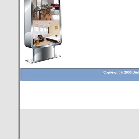
Budapest’.
- Hoteles en BUDAPEST:
Resultados octubre de 2016,
subida del 15% ocupación y
del 25,6% en el RevPar
- Nuevo Hotel en Budapest
bajo la marca Exe Hotusa
- Transfer Aeropuerto de
BUDAPEST
- HOTEL en Venta en
Budapest
Copyright © 2008 Buda
- Las 10 mejores ciudades
europeas para invertir en el
sector inmobiliario en 2016
- Budapest es un "fuerte"
candidato para los Juegos
Olímpicos 2024
- Feria de Navidad en la Plaza
Vörösmarty: Del 13 noviembre
2015 al 6 enero de 2016