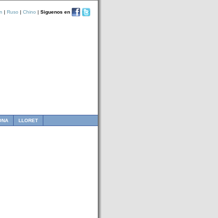
n
|
Ruso
|
Chino
|
Siguenos en
ONA
LLORET