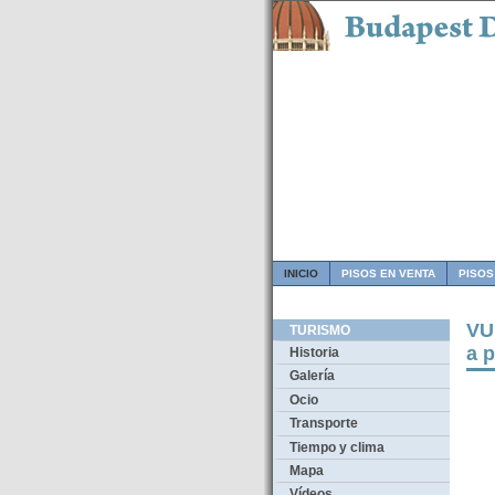
INICIO
PISOS EN VENTA
PISOS
VU
TURISMO
a p
Historia
Galería
Ocio
Transporte
Tiempo y clima
Mapa
Vídeos