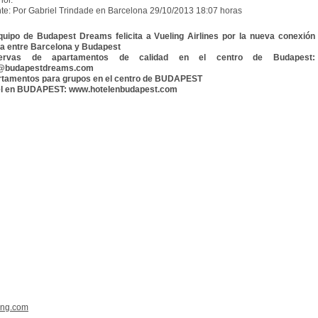
ior.
te: Por Gabriel Trindade en Barcelona 29/10/2013 18:07 horas
quipo de Budapest Dreams felicita a Vueling Airlines por la nueva conexión
a entre Barcelona y Budapest
ervas de apartamentos de calidad en el centro de Budapest:
o@budapestdreams.com
tamentos para grupos en el centro de BUDAPEST
el en BUDAPEST: www.hotelenbudapest.com
ing.com