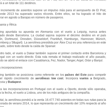
rá a un total de 111 destinos.
 incremento de asientos supone un impulso más para el aeropuerto de El Prat,
este 2013 ha superado varios récords. Entre ellos, se ha logrado el hito de
rar en agosto a Barajas en número de pasajeros.
ania y África
ing apuntala su apuesta en Alemania con el vuelo a Leipzig, nunca antes
ado desde Barcelona. La ciudad sajona supone el décimo destino en el país
lín, Dortmund, Dresden, Düsseldorf, Frankfurt, Hamburgo, Hannover, Múnich,
mberg y Sttugart). La aerolínea presidida por Álex Cruz es una referencia en este
ado, sobre todo desde la caída de Spanair.
otro lado, el vuelo a Dakar también supone el primer contacto entre Barcelona y
gal con un vuelo directo. Esta ruta remata el trabajo realizado el año pasado,
do se abrió el enlace con Casablanca, Fez, Nador, Tanger, Argel, Orán y Banjul.
s incorporaciones
ing también se posiciona como referente en los
países del Este
para competir
el rápido crecimiento de
aerolíneas low cost
. Incorpora
vuelos a
Belgrado,
ovia y
Budapest
.
ra las incorporaciones en Portugal con el vuelo a Oporto, donde sólo operaba,
a la fecha, el vuelo a Lisboa, uno de los más antiguos de la compañía.
otal, la aerolínea pondrá a la venta 16.477.740 asientos en todas sus rutas para la
orada de verano 2014, lo que representa un crecimiento del 10% respecto al año