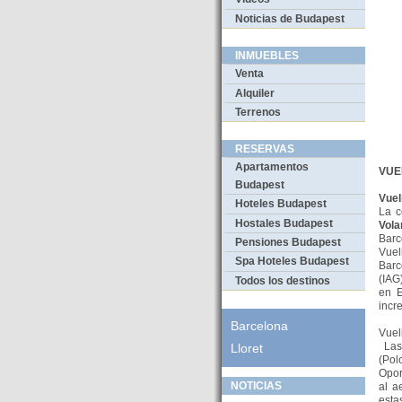
Noticias de Budapest
INMUEBLES
Venta
Alquiler
Terrenos
RESERVAS
Apartamentos
VUEL
Budapest
Vuel
Hoteles Budapest
La c
Hostales Budapest
Vola
Barc
Pensiones Budapest
Vuel
Spa Hoteles Budapest
Barc
(IAG
Todos los destinos
en E
incr
Barcelona
Vuel
Las 
Lloret
(Pol
Opor
NOTICIAS
al a
esta