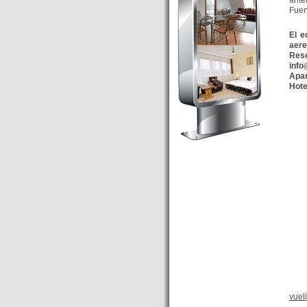
anter
Budapest’.
Fuen
- Hoteles en BUDAPEST:
El e
Resultados octubre de 2016,
aere
subida del 15% ocupación y
Res
inf
del 25,6% en el RevPar
Apar
- Nuevo Hotel en Budapest
Hot
bajo la marca Exe Hotusa
- Transfer Aeropuerto de
BUDAPEST
- HOTEL en Venta en
Budapest
- Las 10 mejores ciudades
europeas para invertir en el
sector inmobiliario en 2016
- Budapest es un "fuerte"
candidato para los Juegos
Olímpicos 2024
- Feria de Navidad en la Plaza
Vörösmarty: Del 13 noviembre
2015 al 6 enero de 2016
vuel