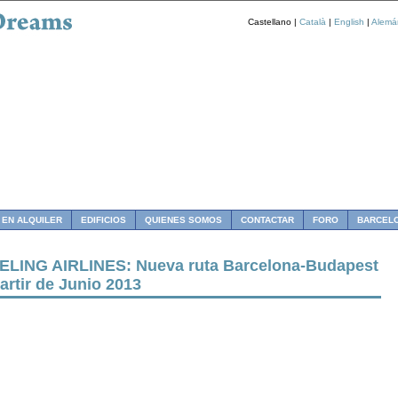
Castellano |
Català
|
English
|
Alemá
 EN ALQUILER
EDIFICIOS
QUIENES SOMOS
CONTACTAR
FORO
BARCEL
ELING AIRLINES: Nueva ruta Barcelona-Budapest
artir de Junio 2013