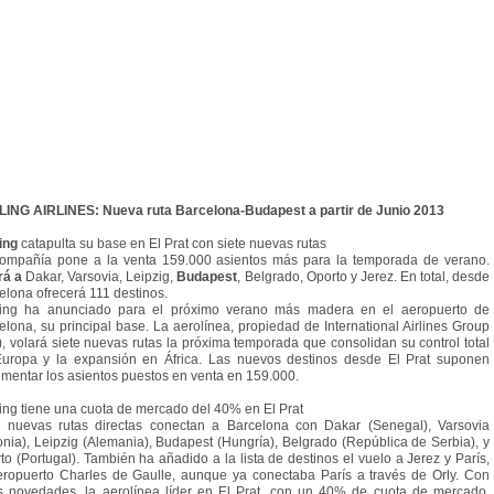
ING AIRLINES: Nueva ruta Barcelona-Budapest a partir de Junio 2013
ing
catapulta su base en El Prat con siete nuevas rutas
ompañía pone a la venta 159.000 asientos más para la temporada de verano.
rá a
Dakar, Varsovia, Leipzig,
Budapest
, Belgrado, Oporto y Jerez. En total, desde
elona ofrecerá 111 destinos.
ing ha anunciado para el próximo verano más madera en el aeropuerto de
elona, su principal base. La aerolínea, propiedad de International Airlines Group
), volará siete nuevas rutas la próxima temporada que consolidan su control total
uropa y la expansión en África. Las nuevos destinos desde El Prat suponen
ementar los asientos puestos en venta en 159.000.
ing tiene una cuota de mercado del 40% en El Prat
nuevas rutas directas conectan a Barcelona con Dakar (Senegal), Varsovia
onia), Leipzig (Alemania), Budapest (Hungría), Belgrado (República de Serbia), y
to (Portugal). También ha añadido a la lista de destinos el vuelo a Jerez y París,
eropuerto Charles de Gaulle, aunque ya conectaba París a través de Orly. Con
s novedades, la aerolínea líder en El Prat, con un 40% de cuota de mercado,