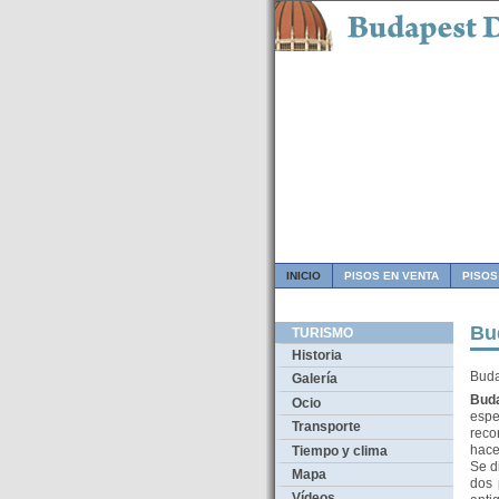
INICIO
PISOS EN VENTA
PISOS
Bu
TURISMO
Historia
Buda
Galería
Buda
Ocio
espe
Transporte
reco
hace
Tiempo y clima
Se d
Mapa
dos 
Vídeos