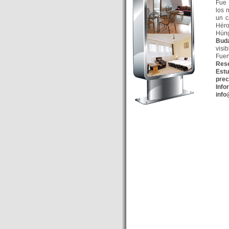
Fue 
Budapest’.
los 
un c
- Hoteles en BUDAPEST:
Héro
Resultados octubre de 2016,
Húng
subida del 15% ocupación y
Bud
visi
del 25,6% en el RevPar
Fuen
- Nuevo Hotel en Budapest
Rese
Est
bajo la marca Exe Hotusa
prec
- Transfer Aeropuerto de
In
inf
BUDAPEST
- HOTEL en Venta en
Budapest
- Las 10 mejores ciudades
europeas para invertir en el
sector inmobiliario en 2016
- Budapest es un "fuerte"
candidato para los Juegos
Olímpicos 2024
- Feria de Navidad en la Plaza
Vörösmarty: Del 13 noviembre
2015 al 6 enero de 2016