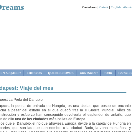
Castellano |
Català
|
English
|
Alemá
 EN ALQUILER
EDIFICIOS
QUIENES SOMOS
CONTACTAR
FORO
BARCEL
dapest: Viaje del mes
pest La Perla del Danubio
pest,
la puerta de entrada de Hungría, es una ciudad que posee un encanto
cial a pesar del estado en el que quedó tras la II Guerra Mundial. Años de
nstrucción y esfuerzo han conseguido devolverla el esplendor de antaño, que
n de ella
una de las ciudades más bellas de Europa.
ice que el
Danubio
, el río que atraviesa Europa, divide a la capital de Hungría en
partes, que son las que dan nombre a la ciudad: Buda, la zona montañosa y