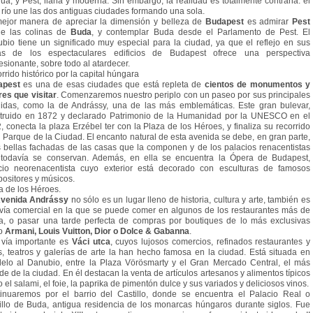
gua, y Pest, llana y moderna. Sin embargo, la realidad es totalmente contraria: el
 río une las dos antiguas ciudades formando una sola.
ejor manera de apreciar la dimensión y belleza de
Budapest
es admirar
Pest
e las colinas de
Buda
, y contemplar Buda desde el Parlamento de Pest. El
bio tiene un significado muy especial para la ciudad, ya que el reflejo en sus
as de los espectaculares edificios de Budapest ofrece una perspectiva
esionante, sobre todo al atardecer.
rrido histórico por la capital húngara
apest
es una de esas ciudades que está repleta de
cientos de monumentos y
res que visitar
. Comenzaremos nuestro periplo con un paseo por sus principales
idas, como la de Andrássy, una de las más emblemáticas. Este gran bulevar,
truido en 1872 y declarado Patrimonio de la Humanidad por la UNESCO en el
, conecta la plaza Erzébel ter con la Plaza de los Héroes, y finaliza su recorrido
l Parque de la Ciudad. El encanto natural de esta avenida se debe, en gran parte,
s bellas fachadas de las casas que la componen y de los palacios renacentistas
todavía se conservan. Además, en ella se encuentra la Ópera de Budapest,
icio neorenacentista cuyo exterior está decorado con esculturas de famosos
ositores y músicos.
a de los Héroes.
venida Andrássy
no sólo es un lugar lleno de historia, cultura y arte, también es
vía comercial en la que se puede comer en algunos de los restaurantes más de
, o pasar una tarde perfecta de compras por boutiques de lo más exclusivas
o
Armani, Louis Vuitton, Dior o Dolce & Gabanna
.
 vía importante es
Váci utca
, cuyos lujosos comercios, refinados restaurantes y
s, teatros y galerías de arte la han hecho famosa en la ciudad. Está situada en
lelo al Danubio, entre la Plaza Vörösmarty y el Gran Mercado Central, el más
de de la ciudad. En él destacan la venta de artículos artesanos y alimentos típicos
 el salami, el foie, la paprika de pimentón dulce y sus variados y deliciosos vinos.
inuaremos por el barrio del Castillo, donde se encuentra el Palacio Real o
illo de Buda, antigua residencia de los monarcas húngaros durante siglos. Fue