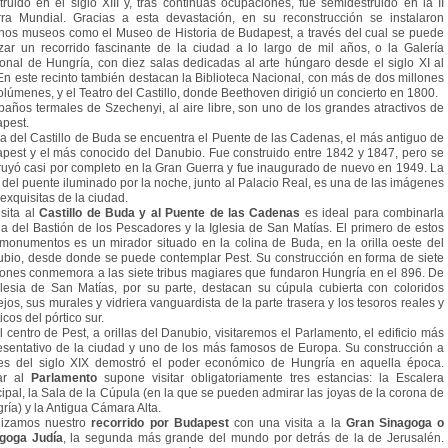
truido en el siglo XIII y, tras continuas ocupaciones, fue semidestruido en la II
ra Mundial. Gracias a esta devastación, en su reconstrucción se instalaron
nos museos como el Museo de Historia de Budapest, a través del cual se puede
izar un recorrido fascinante de la ciudad a lo largo de mil años, o la Galería
onal de Hungría, con diez salas dedicadas al arte húngaro desde el siglo XI al
En este recinto también destacan la Biblioteca Nacional, con más de dos millones
olúmenes, y el Teatro del Castillo, donde Beethoven dirigió un concierto en 1800.
baños termales de Szechenyi, al aire libre, son uno de los grandes atractivos de
pest.
a del Castillo de Buda se encuentra el Puente de las Cadenas, el más antiguo de
pest y el más conocido del Danubio. Fue construido entre 1842 y 1847, pero se
ruyó casi por completo en la Gran Guerra y fue inaugurado de nuevo en 1949. La
a del puente iluminado por la noche, junto al Palacio Real, es una de las imágenes
exquisitas de la ciudad.
sita al
Castillo de Buda y al Puente de las Cadenas
es ideal para combinarla
la del Bastión de los Pescadores y la Iglesia de San Matías. El primero de estos
monumentos es un mirador situado en la colina de Buda, en la orilla oeste del
bio, desde donde se puede contemplar Pest. Su construcción en forma de siete
eones conmemora a las siete tribus magiares que fundaron Hungría en el 896. De
glesia de San Matías, por su parte, destacan su cúpula cubierta con coloridos
ejos, sus murales y vidriera vanguardista de la parte trasera y los tesoros reales y
ticos del pórtico sur.
l centro de Pest, a orillas del Danubio, visitaremos el Parlamento, el edificio más
esentativo de la ciudad y uno de los más famosos de Europa. Su construcción a
les del siglo XIX demostró el poder económico de Hungría en aquella época.
ar al
Parlamento
supone visitar obligatoriamente tres estancias: la Escalera
cipal, la Sala de la Cúpula (en la que se pueden admirar las joyas de la corona de
ría) y la Antigua Cámara Alta.
lizamos nuestro
recorrido por Budapest
con una visita a la
Gran Sinagoga o
goga Judía
, la segunda más grande del mundo por detrás de la de Jerusalén.