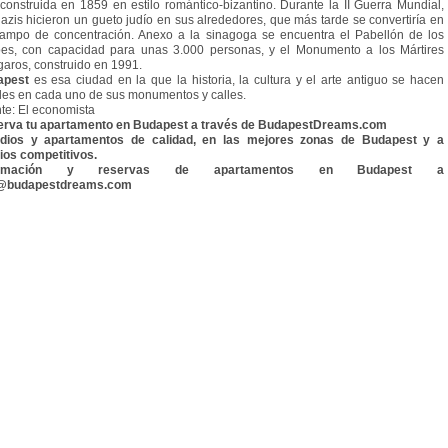
construida en 1859 en estilo romántico-bizantino. Durante la II Guerra Mundial,
nazis hicieron un gueto judío en sus alrededores, que más tarde se convertiría en
ampo de concentración. Anexo a la sinagoga se encuentra el Pabellón de los
es, con capacidad para unas 3.000 personas, y el Monumento a los Mártires
aros, construido en 1991.
apest
es esa ciudad en la que la historia, la cultura y el arte antiguo se hacen
bles en cada uno de sus monumentos y calles.
te: El economista
rva tu apartamento en Budapest a través de BudapestDreams.com
udios y apartamentos de calidad, en las mejores zonas de Budapest y a
ios competitivos.
formación y reservas de apartamentos en Budapest a
o@budapestdreams.com