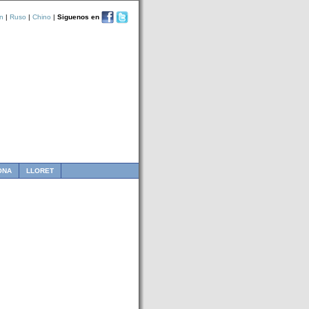
n
|
Ruso
|
Chino
|
Siguenos en
ONA
LLORET