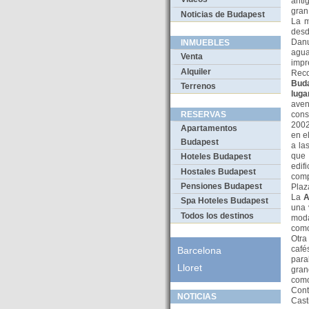
anti
gran
Noticias de Budapest
La m
desd
Danu
INMUEBLES
agu
Venta
impr
Alquiler
Reco
Bud
Terrenos
luga
aven
cons
RESERVAS
2002
Apartamentos
en e
Budapest
a la
que 
Hoteles Budapest
edif
Hostales Budapest
comp
Pensiones Budapest
Plaz
La
A
Spa Hoteles Budapest
una 
Todos los destinos
moda
com
Otra
café
Barcelona
para
Lloret
gran
como
Cont
NOTICIAS
Cast