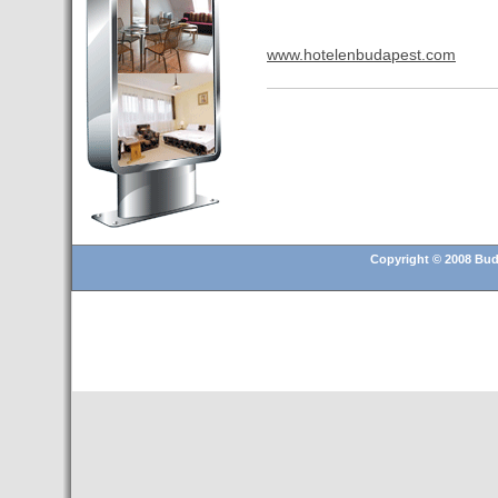
Budapest’.
- Hoteles en BUDAPEST:
www.hotelenbudapest.com
Resultados octubre de 2016,
subida del 15% ocupación y
del 25,6% en el RevPar
- Nuevo Hotel en Budapest
bajo la marca Exe Hotusa
- Transfer Aeropuerto de
BUDAPEST
- HOTEL en Venta en
Budapest
Copyright © 2008 Buda
- Las 10 mejores ciudades
europeas para invertir en el
sector inmobiliario en 2016
- Budapest es un "fuerte"
candidato para los Juegos
Olímpicos 2024
- Feria de Navidad en la Plaza
Vörösmarty: Del 13 noviembre
2015 al 6 enero de 2016