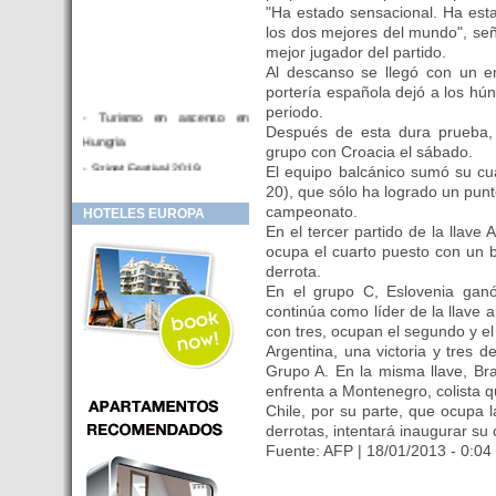
"Ha estado sensacional. Ha est
los dos mejores del mundo", seña
mejor jugador del partido.
Al descanso se llegó con un e
portería española dejó a los hú
periodo.
- Turismo en ascenso en
Después de esta dura prueba, 
Hungria
grupo con Croacia el sábado.
- Sziget Festival 2019
El equipo balcánico sumó su cua
20), que sólo ha logrado un punt
- Hotel Distrito V Budapest.
campeonato.
HOTELES EUROPA
Hotel en venta en zona PRIME
En el tercer partido de la llave A
de Budapest (Hungria)
ocupa el cuarto puesto con un 
- Inversor para hotel
derrota.
En el grupo C, Eslovenia ganó
- Hotel en venta Budapest
continúa como líder de la llave a
- Budapest y Cracovia, las
con tres, ocupan el segundo y el
ciudades de moda en 2018
Argentina, una victoria y tres d
Grupo A. En la misma llave, Br
- Inaugurado en BUDAPEST el
enfrenta a Montenegro, colista 
primer hotel de Europa que
Chile, por su parte, que ocupa 
puede ser controlado por
derrotas, intentará inaugurar su c
Smarthfones de sus clientes
Fuente: AFP | 18/01/2013 - 0:04
- HOTEL Moments Budapest,
éste sí es un ‘gran hotel