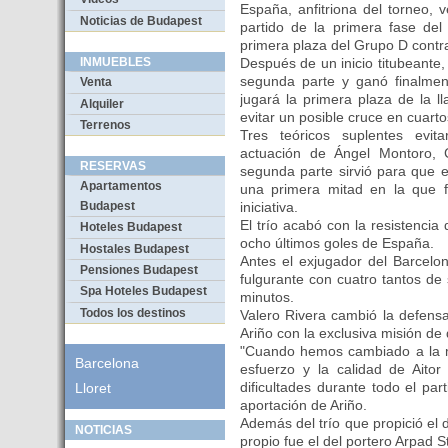
España, anfitriona del torneo, 
Noticias de Budapest
partido de la primera fase de
primera plaza del Grupo D contr
Después de un inicio titubeante,
INMUEBLES
segunda parte y ganó finalmen
Venta
jugará la primera plaza de la l
Alquiler
evitar un posible cruce en cuarto
Terrenos
Tres teóricos suplentes evit
actuación de Ángel Montoro, 
RESERVAS
segunda parte sirvió para que e
Apartamentos
una primera mitad en la que f
iniciativa.
Budapest
El trío acabó con la resistencia 
Hoteles Budapest
ocho últimos goles de España.
Hostales Budapest
Antes el exjugador del Barcelo
Pensiones Budapest
fulgurante con cuatro tantos de
Spa Hoteles Budapest
minutos.
Todos los destinos
Valero Rivera cambió la defens
Ariño con la exclusiva misión de 
"Cuando hemos cambiado a la mi
Barcelona
esfuerzo y la calidad de Aito
dificultades durante todo el par
Lloret
aportación de Ariño.
Además del trío que propició el 
NOTICIAS
propio fue el del portero Arpad S