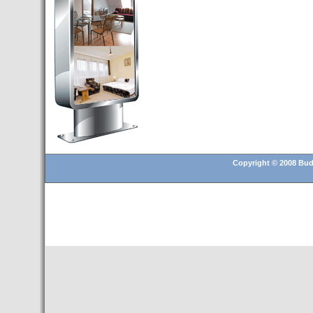
Budapest’.
- Hoteles en BUDAPEST:
Resultados octubre de 2016,
subida del 15% ocupación y
del 25,6% en el RevPar
- Nuevo Hotel en Budapest
bajo la marca Exe Hotusa
- Transfer Aeropuerto de
BUDAPEST
- HOTEL en Venta en
Budapest
Copyright © 2008 Buda
- Las 10 mejores ciudades
europeas para invertir en el
sector inmobiliario en 2016
- Budapest es un "fuerte"
candidato para los Juegos
Olímpicos 2024
- Feria de Navidad en la Plaza
Vörösmarty: Del 13 noviembre
2015 al 6 enero de 2016
- Una televisión de Hungría