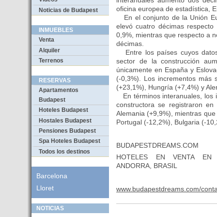
interanuales aumentó dos déci
oficina europea de estadística, E
Noticias de Budapest
En el conjunto de la Unión Eur
elevó cuatro décimas respecto 
INMUEBLES
0,9%, mientras que respecto a 
Venta
décimas.
Alquiler
Entre los países cuyos datos e
Terrenos
sector de la construcción a
únicamente en España y Eslovaq
(-0,3%). Los incrementos más s
RESERVAS
(+23,1%), Hungría (+7,4%) y Al
Apartamentos
En términos interanuales, los 
Budapest
constructora se registraron e
Hoteles Budapest
Alemania (+9,9%), mientras que
Hostales Budapest
Portugal (-12,2%), Bulgaria (-10
Pensiones Budapest
Spa Hoteles Budapest
BUDAPESTDREAMS.COM
Todos los destinos
HOTELES EN VENTA EN B
ANDORRA, BRASIL
Barcelona
Lloret
www.budapestdreams.com/conta
NOTICIAS