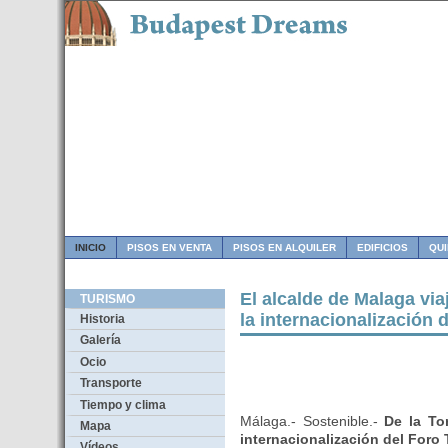
INICIO
PISOS EN VENTA
PISOS EN ALQUILER
EDIFICIOS
QU
El alcalde de Malaga vi
TURISMO
la internacionalización 
Historia
Galería
Ocio
Transporte
Tiempo y clima
Málaga.- Sostenible.-
De la To
Mapa
internacionalización del Foro 
Vídeos