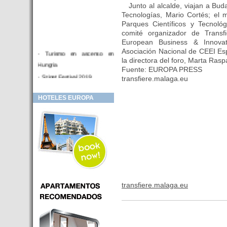
Junto al alcalde, viajan a Bud
Tecnologías, Mario Cortés; el 
Parques Científicos y Tecnol
comité organizador de Transf
European Business & Innova
Asociación Nacional de CEEI Es
- Turismo en ascenso en
la directora del foro, Marta Rasp
Hungria
Fuente: EUROPA PRESS
- Sziget Festival 2019
transfiere.malaga.eu
- Hotel Distrito V Budapest.
HOTELES EUROPA
Hotel en venta en zona PRIME
de Budapest (Hungria)
- Inversor para hotel
- Hotel en venta Budapest
- Budapest y Cracovia, las
ciudades de moda en 2018
- Inaugurado en BUDAPEST el
primer hotel de Europa que
transfiere.malaga.eu
puede ser controlado por
Smarthfones de sus clientes
- HOTEL Moments Budapest,
éste sí es un ‘gran hotel