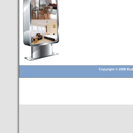
Budapest’.
- Hoteles en BUDAPEST:
Resultados octubre de 2016,
subida del 15% ocupación y
del 25,6% en el RevPar
- Nuevo Hotel en Budapest
bajo la marca Exe Hotusa
- Transfer Aeropuerto de
BUDAPEST
- HOTEL en Venta en
Budapest
Copyright © 2008 Buda
- Las 10 mejores ciudades
europeas para invertir en el
sector inmobiliario en 2016
- Budapest es un "fuerte"
candidato para los Juegos
Olímpicos 2024
- Feria de Navidad en la Plaza
Vörösmarty: Del 13 noviembre
2015 al 6 enero de 2016