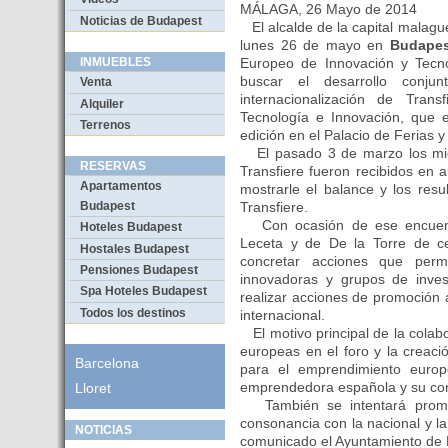
MÁLAGA, 26 Mayo de 2014
Noticias de Budapest
El alcalde de la capital malague
lunes 26 de mayo en
Budapes
Europeo de Innovación y Tecno
INMUEBLES
buscar el desarrollo conj
Venta
internacionalización de Tran
Alquiler
Tecnología e Innovación, que 
Terrenos
edición en el Palacio de Ferias
El pasado 3 de marzo los mie
RESERVAS
Transfiere fueron recibidos en a
Apartamentos
mostrarle el balance y los resu
Transfiere.
Budapest
Con ocasión de ese encuentr
Hoteles Budapest
Leceta y de De la Torre de c
Hostales Budapest
concretar acciones que per
Pensiones Budapest
innovadoras y grupos de inves
Spa Hoteles Budapest
realizar acciones de promoción
Todos los destinos
internacional.
El motivo principal de la colab
europeas en el foro y la creac
Barcelona
para el emprendimiento europ
emprendedora española y su conv
Lloret
También se intentará promov
consonancia con la nacional y l
NOTICIAS
comunicado el Ayuntamiento de