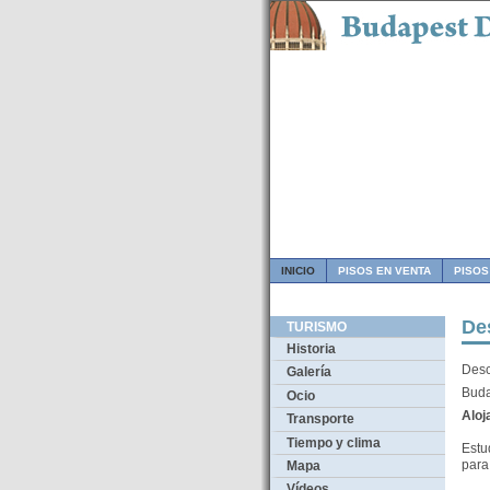
INICIO
PISOS EN VENTA
PISOS
De
TURISMO
Historia
Desc
Galería
Buda
Ocio
Aloj
Transporte
Tiempo y clima
Estu
para
Mapa
Vídeos