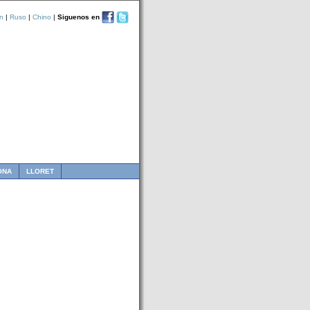
n
|
Ruso
|
Chino
|
Siguenos en
ONA
LLORET