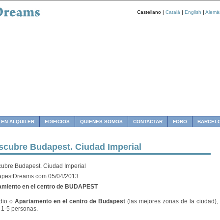
Castellano |
Català
|
English
|
Alemá
 EN ALQUILER
EDIFICIOS
QUIENES SOMOS
CONTACTAR
FORO
BARCEL
scubre Budapest. Ciudad Imperial
ubre Budapest. Ciudad Imperial
pestDreams.com 05/04/2013
amiento en el centro de BUDAPEST
dio o
Apartamento en el centro de Budapest
(las mejores zonas de la ciudad),
 1-5 personas.