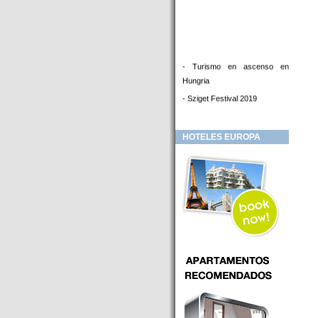
- Turismo en ascenso en
Hungria
- Sziget Festival 2019
- Hotel Distrito V Budapest.
Hotel en venta en zona PRIME
HOTELES EUROPA
de Budapest (Hungria)
- Inversor para hotel
- Hotel en venta Budapest
- Budapest y Cracovia, las
ciudades de moda en 2018
- Inaugurado en BUDAPEST el
primer hotel de Europa que
puede ser controlado por
Smarthfones de sus clientes
- HOTEL Moments Budapest,
éste sí es un ‘gran hotel
Budapest’.