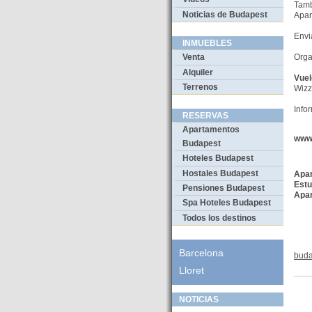
Tam
Noticias de Budapest
Apar
Envi
INMUEBLES
Orga
Venta
Alquiler
Vuel
Terrenos
Wizz
Info
RESERVAS
Apartamentos
www
Budapest
Hoteles Budapest
Hostales Budapest
Apa
Estu
Pensiones Budapest
Apar
Spa Hoteles Budapest
Todos los destinos
Barcelona
buda
Lloret
NOTICIAS