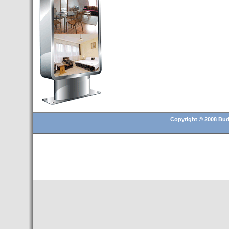
Budapest’.
- Hoteles en BUDAPEST:
Resultados octubre de 2016,
subida del 15% ocupación y
del 25,6% en el RevPar
- Nuevo Hotel en Budapest
bajo la marca Exe Hotusa
- Transfer Aeropuerto de
BUDAPEST
- HOTEL en Venta en
Budapest
Copyright © 2008 Buda
- Las 10 mejores ciudades
europeas para invertir en el
sector inmobiliario en 2016
- Budapest es un "fuerte"
candidato para los Juegos
Olímpicos 2024
- Feria de Navidad en la Plaza
Vörösmarty: Del 13 noviembre
2015 al 6 enero de 2016