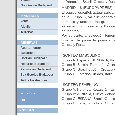
enfrentará a Brasil, Grecia y Rus
Noticias de Budapest
MADRID, 18 (EUROPA PRESS)
El equipo español, actual subca
INMUEBLES
en el Grupo A, ya que deberá 
Venta
olímpica y unas de las grandes
es un equipo correoso y Kazaji
Alquiler
de los tres.
Terrenos
Por su parte, la selección femen
objetivo de pasar la primera f
RESERVAS
Grecia y Rusia.
Apartamentos
Budapest
-SORTEO MASCULINO.
Hoteles Budapest
Grupo A: España, HUNGRÍA, Kaz
Hostales Budapest
Grupo B: Serbia, Rumanía, China 
Grupo C: Brasil, Japón, Croacia
Pensiones Budapest
Grupo D: Estados Unidos, Italia,
Spa Hoteles Budapest
Todos los destinos
-SORTEO FEMENINO.
Grupo A: Holanda, Kazajstán, Es
Barcelona
Grupo B: Australia, Nueva Zelan
Grupo C: ESPAÑA, Brasil, Grecia
Lloret
Grupo D: Italia, Sudáfrica, Cuba 
NOTICIAS