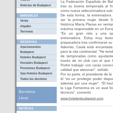
La Federación Española de Bal
Noticias de Budapest
tras su buena temporada al fr
como nueva seleccionadora sub-
De esta forma, la entrenadora 
INMUEBLES
ser la primera mujer desde 
Venta
histórica María Planas en senta
Alquiler
máxima responsable en un Euro
Terrenos
"Es un gran reto y una opo
entrenadora. Estoy muy ilusi
RESERVAS
preparadora tras confirmarse su
Además, Caula está encantada 
Apartamentos
para la cita continental. "He teni
Budapest
de temporadas como ayudante 
Hoteles Budapest
través de mi club con el que 
Hostales Budapest
Podré trabajar con caras conoci
Pensiones Budapest
calidad que atesoran", señaló.
Spa Hoteles Budapest
Por su parte, el presidente de l
él "es un privilegio poder disp
Todos los destinos
además por una mujer". "El hec
la Liga Femenina es un aval fo
Barcelona
técnicos", comentó.
Lloret
www.hotelenbudapest.com
NOTICIAS