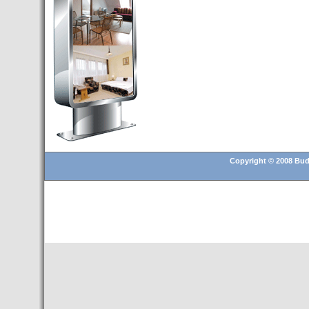
Budapest’.
- Hoteles en BUDAPEST:
Resultados octubre de 2016,
subida del 15% ocupación y
del 25,6% en el RevPar
- Nuevo Hotel en Budapest
bajo la marca Exe Hotusa
- Transfer Aeropuerto de
BUDAPEST
- HOTEL en Venta en
Budapest
Copyright © 2008 Buda
- Las 10 mejores ciudades
europeas para invertir en el
sector inmobiliario en 2016
- Budapest es un "fuerte"
candidato para los Juegos
Olímpicos 2024
- Feria de Navidad en la Plaza
Vörösmarty: Del 13 noviembre
2015 al 6 enero de 2016