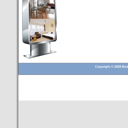
Budapest’.
- Hoteles en BUDAPEST:
Resultados octubre de 2016,
subida del 15% ocupación y
del 25,6% en el RevPar
- Nuevo Hotel en Budapest
bajo la marca Exe Hotusa
- Transfer Aeropuerto de
BUDAPEST
- HOTEL en Venta en
Budapest
Copyright © 2008 Buda
- Las 10 mejores ciudades
europeas para invertir en el
sector inmobiliario en 2016
- Budapest es un "fuerte"
candidato para los Juegos
Olímpicos 2024
- Feria de Navidad en la Plaza
Vörösmarty: Del 13 noviembre
2015 al 6 enero de 2016