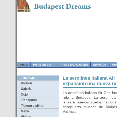
INICIO
PISOS EN VENTA
PISOS EN ALQUILER
EDIFICIOS
QU
La aerolínea italiana Ai
TURISMO
expansión una nueva ru
Historia
Galería
La aerolínea italiana Air One i
Ocio
ruta a Budapest La aerolínea i
Transporte
lanzará nuevos vuelos nacional
Tiempo y clima
aeropuerto milanés de Malpe
Mapa
Valencia.
Vídeos