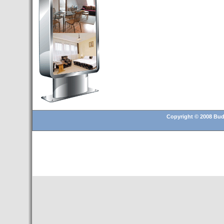
Budapest’.
- Hoteles en BUDAPEST:
Resultados octubre de 2016,
subida del 15% ocupación y
del 25,6% en el RevPar
- Nuevo Hotel en Budapest
bajo la marca Exe Hotusa
- Transfer Aeropuerto de
BUDAPEST
- HOTEL en Venta en
Budapest
Copyright © 2008 Buda
- Las 10 mejores ciudades
europeas para invertir en el
sector inmobiliario en 2016
- Budapest es un "fuerte"
candidato para los Juegos
Olímpicos 2024
- Feria de Navidad en la Plaza
Vörösmarty: Del 13 noviembre
2015 al 6 enero de 2016