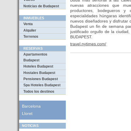
Buda más señorial a las call
nuevas atracciones que mues
Noticias de Budapest
productores, bodegueros y 
especialidades húngaras identi
INMUEBLES
nuevos diseñadores y disfrutar 
Venta
Budapest un fin de semana para
Alquiler
justificado orgullo de la ciuda
Terrenos
BUDAPEST.
travel.nytimes.com/
RESERVAS
Apartamentos
Budapest
Hoteles Budapest
Hostales Budapest
Pensiones Budapest
Spa Hoteles Budapest
Todos los destinos
Barcelona
Lloret
NOTICIAS