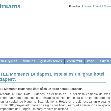
Castellano |
Català
|
English
|
Alemá
 EN ALQUILER
EDIFICIOS
QUIENES SOMOS
CONTACTAR
FORO
BARCEL
TEL Moments Budapest, éste sí es un ‘gran hotel
dapest’.
L Moments Budapest, éste sí es un ‘gran hotel Budapest’.
recordáis? Gran Hotel Budapest es el título de un deliciosa comedia de Wes
rson que rinde homenaje a un establecimiento con solera que, sin embargo, no
 en la capital de Hungría. Este, Moments Hotel, sí lo está: ocupa un elegante
icio del XIX, proyectado hace dos siglos por Adolf Feszty, el arquitecto de la época
importante de Hungría. Un hotel repleto de historia…