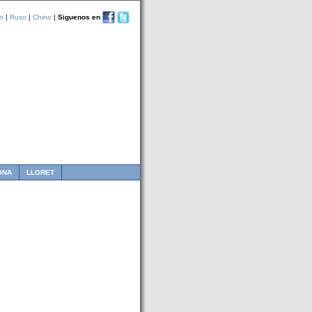
n
|
Ruso
|
Chino
|
Siguenos en
ONA
LLORET