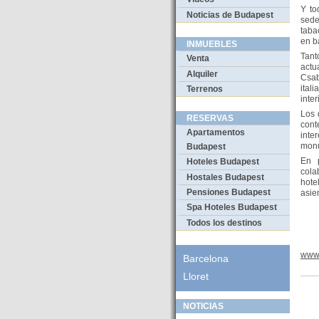
Y to
Noticias de Budapest
sede
taba
en b
INMUEBLES
Tant
Venta
actu
Alquiler
Csab
ital
Terrenos
inter
Los 
RESERVAS
con
Apartamentos
inte
monu
Budapest
En p
Hoteles Budapest
cola
Hostales Budapest
hote
Pensiones Budapest
asie
Spa Hoteles Budapest
Todos los destinos
www.
Barcelona
Lloret
NOTICIAS