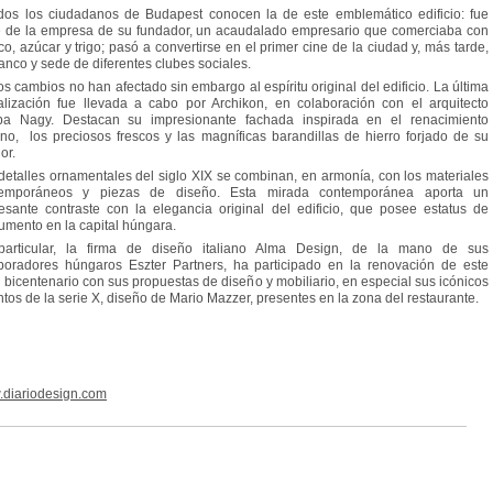
dos los ciudadanos de Budapest conocen la de este emblemático edificio: fue
 de la empresa de su fundador, un acaudalado empresario que comerciaba con
co, azúcar y trigo; pasó a convertirse en el primer cine de la ciudad y, más tarde,
anco y sede de diferentes clubes sociales.
os cambios no han afectado sin embargo al espíritu original del edificio. La última
alización fue llevada a cabo por Archikon, en colaboración con el arquitecto
a Nagy. Destacan su impresionante fachada inspirada en el renacimiento
iano, los preciosos frescos y las magníficas barandillas de hierro forjado de su
ior.
detalles ornamentales del siglo XIX se combinan, en armonía, con los materiales
temporáneos y piezas de diseño. Esta mirada contemporánea aporta un
resante contraste con la elegancia original del edificio, que posee estatus de
mento en la capital húngara.
articular, la firma de diseño italiano Alma Design, de la mano de sus
boradores húngaros Eszter Partners, ha participado en la renovación de este
l bicentenario con sus propuestas de diseño y mobiliario, en especial sus icónicos
ntos de la serie X, diseño de Mario Mazzer, presentes en la zona del restaurante.
diariodesign.com