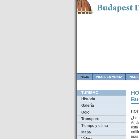
INICIO
PISOS EN VENTA
PISOS
HO
TURISMO
Bu
Historia
Galería
HOTE
Ocio
¿Lo 
Transporte
Ande
Tiempo y clima
está
edif
Mapa
más 
Vídeos