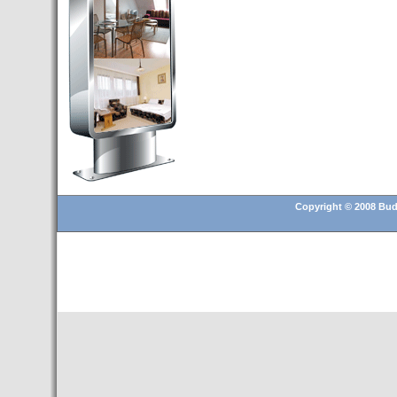
- Hoteles en BUDAPEST:
Resultados octubre de 2016,
subida del 15% ocupación y
del 25,6% en el RevPar
- Nuevo Hotel en Budapest
bajo la marca Exe Hotusa
- Transfer Aeropuerto de
BUDAPEST
- HOTEL en Venta en
Budapest
- Las 10 mejores ciudades
Copyright © 2008 Buda
europeas para invertir en el
sector inmobiliario en 2016
- Budapest es un "fuerte"
candidato para los Juegos
Olímpicos 2024
- Feria de Navidad en la Plaza
Vörösmarty: Del 13 noviembre
2015 al 6 enero de 2016
- Una televisión de Hungría
graba un reportaje sobre los