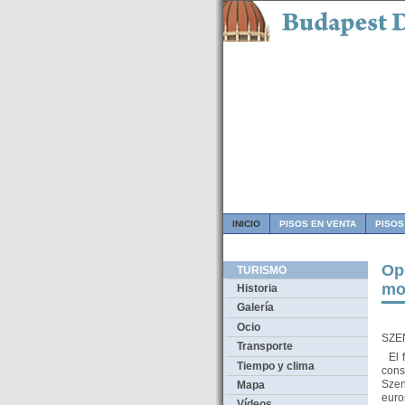
INICIO
PISOS EN VENTA
PISOS
Ope
TURISMO
mo
Historia
Galería
Ocio
SZE
Transporte
El f
Tiempo y clima
con
Szen
Mapa
euro
Vídeos