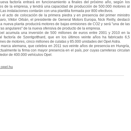
ueva factoría entrará en funcionamiento a finales del próximo año, según los
es de la empresa, y tendrá una capacidad de producción de 500.000 motores al
 Las instalaciones contarán con una plantilla formada por 800 efectivos.
l acto de colocación de la primera piedra y en presencia del primer ministro
aro, Viktor Orbán, el presidente de General Motors Europa, Nick Reilly, destacó
la nueva planta producirá motores de bajas emisiones de CO2 y será "una de las
ras angulares" de la nueva ofensiva de producto de la empresa.
 acumula una inversión de 500 millones de euros entre 2001 y 2010 en la
al factoría de Szentgotthard, que en los últimos veinte años ha fabricado 6,5
ones de motores, cinco millones de culatas y 85.000 unidades del Opel Astra.
arca alemana, que celebra en 2011 sus veinte años de presencia en Hungría,
ctualmente la firma con mayor presencia en el país, por cuyas carreteras circulan
dedor de 400.000 vehículos Opel.
opel.hu