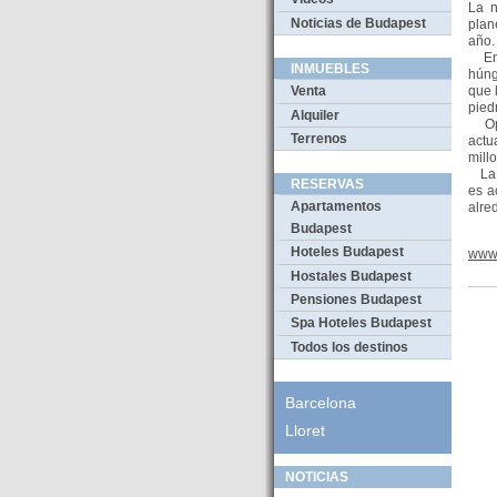
La n
Noticias de Budapest
plan
año.
En e
INMUEBLES
húng
que 
Venta
pied
Alquiler
Opel
Terrenos
actu
mill
La m
RESERVAS
es a
Apartamentos
alre
Budapest
Hoteles Budapest
www.
Hostales Budapest
Pensiones Budapest
Spa Hoteles Budapest
Todos los destinos
Barcelona
Lloret
NOTICIAS