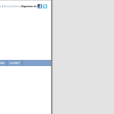
n
|
Ruso
|
Chino
|
Siguenos en
ONA
LLORET