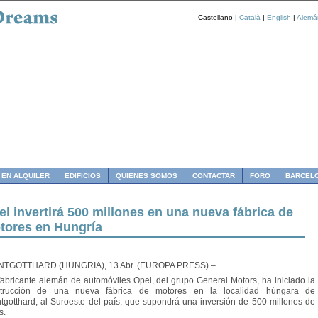
Castellano |
Català
|
English
|
Alemá
 EN ALQUILER
EDIFICIOS
QUIENES SOMOS
CONTACTAR
FORO
BARCEL
l invertirá 500 millones en una nueva fábrica de
tores en Hungría
NTGOTTHARD (HUNGRIA), 13 Abr. (EUROPA PRESS) –
abricante alemán de automóviles Opel, del grupo General Motors, ha iniciado la
strucción de una nueva fábrica de motores en la localidad húngara de
tgotthard, al Suroeste del país, que supondrá una inversión de 500 millones de
s.