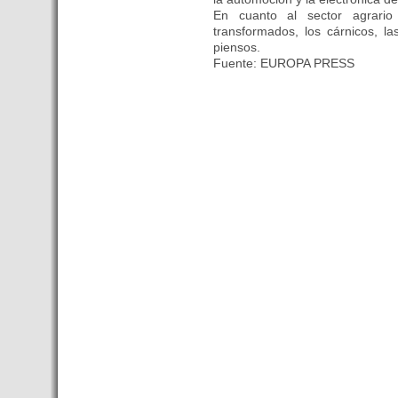
En cuanto al sector agrario
graba un reportaje sobre los
transformados, los cárnicos, la
atractivos turísticos de
piensos.
Tenerife
Fuente: EUROPA PRESS
- Hungría presenta en Madrid
su oferta turística para el
segmento MICE
- 20 empresas catalanas
participan en la 21ª edición de
Womex, la feria más
importante de músicas del
mundo
- Martinsa avanza en su
liquidación al poner a la venta
un centro comercial de
Budapest
- Premio para el pasajero 1
millon del aeropuerto de
Budapest en un mes
- SZIGET 2015, empieza la
diversión en Hungria
- Ryanair anuncia sus