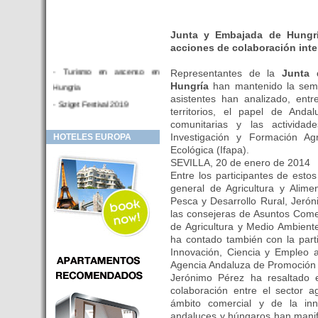
Junta y Embajada de Hungrí
acciones de colaboración inte
- Turismo en ascenso en
Representantes de la
Junta 
Hungria
Hungría
han mantenido la sema
asistentes han analizado, ent
- Sziget Festival 2019
territorios, el papel de Andal
- Hotel Distrito V Budapest.
comunitarias y las activida
Hotel en venta en zona PRIME
Investigación y Formación A
HOTELES EUROPA
de Budapest (Hungria)
Ecológica (Ifapa).
SEVILLA, 20 de enero de 2014
- Inversor para hotel
Entre los participantes de esto
- Hotel en venta Budapest
general de Agricultura y Alime
Pesca y Desarrollo Rural, Jerón
- Budapest y Cracovia, las
las consejeras de Asuntos Come
ciudades de moda en 2018
de Agricultura y Medio Ambiente
- Inaugurado en BUDAPEST el
ha contado también con la part
primer hotel de Europa que
Innovación, Ciencia y Empleo a
puede ser controlado por
Agencia Andaluza de Promoción 
Smarthfones de sus clientes
Jerónimo Pérez ha resaltado e
colaboración entre el sector a
- HOTEL Moments Budapest,
ámbito comercial y de la inn
éste sí es un ‘gran hotel
andaluces y húngaros han manifes