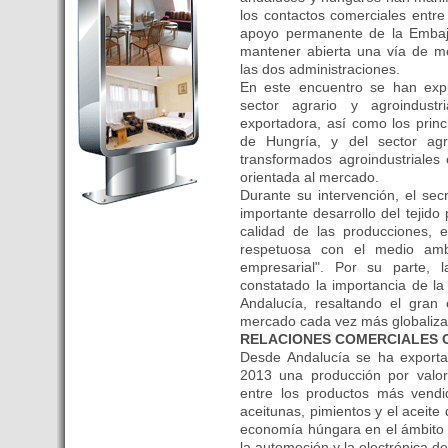
Budapest’.
los contactos comerciales entre e
- Hoteles en BUDAPEST:
apoyo permanente de la Embaja
mantener abierta una vía de me
Resultados octubre de 2016,
las dos administraciones.
subida del 15% ocupación y
En este encuentro se han expu
del 25,6% en el RevPar
sector agrario y agroindust
- Nuevo Hotel en Budapest
exportadora, así como los prin
bajo la marca Exe Hotusa
de Hungría, y del sector agra
transformados agroindustriale
- Transfer Aeropuerto de
orientada al mercado.
BUDAPEST
Durante su intervención, el sec
- HOTEL en Venta en
importante desarrollo del tejido
Budapest
calidad de las producciones, e
respetuosa con el medio amb
- Las 10 mejores ciudades
empresarial". Por su parte,
europeas para invertir en el
constatado la importancia de la
sector inmobiliario en 2016
Andalucía, resaltando el gran 
- Budapest es un "fuerte"
mercado cada vez más globaliza
candidato para los Juegos
RELACIONES COMERCIALES 
Olímpicos 2024
Desde Andalucía se ha exporta
2013 una producción por valor
- Feria de Navidad en la Plaza
entre los productos más vendi
Vörösmarty: Del 13 noviembre
aceitunas, pimientos y el aceite
2015 al 6 enero de 2016
economía húngara en el ámbito d
- Una televisión de Hungría
la automoción y la electrónica d