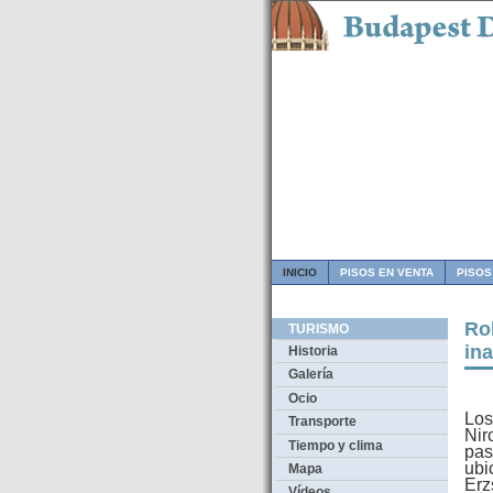
INICIO
PISOS EN VENTA
PISOS
Ro
TURISMO
in
Historia
Galería
Ocio
Los
Transporte
Nir
Tiempo y clima
pas
ubi
Mapa
Erz
Vídeos