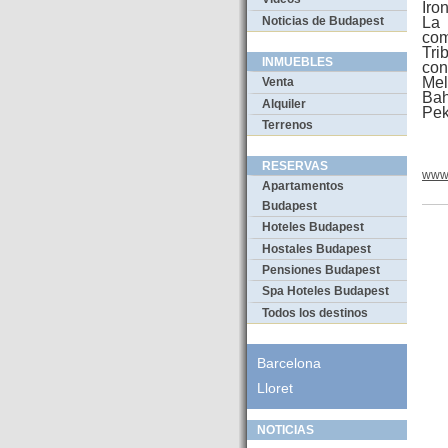
Iron
Noticias de Budapest
La 
com
Tri
INMUEBLES
con
Mel
Venta
Bah
Alquiler
Pek
Terrenos
RESERVAS
www.
Apartamentos
Budapest
Hoteles Budapest
Hostales Budapest
Pensiones Budapest
Spa Hoteles Budapest
Todos los destinos
Barcelona
Lloret
NOTICIAS