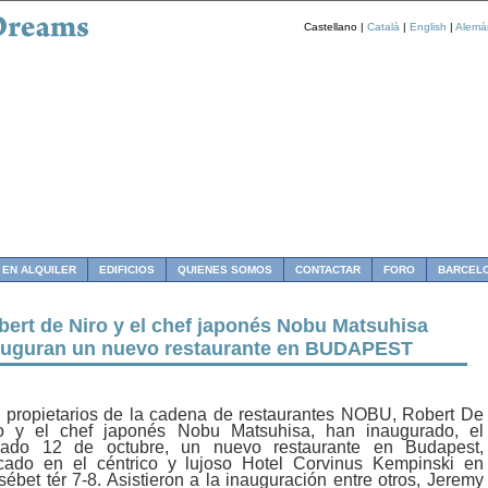
Castellano |
Català
|
English
|
Alemá
 EN ALQUILER
EDIFICIOS
QUIENES SOMOS
CONTACTAR
FORO
BARCEL
bert de Niro y el chef japonés Nobu Matsuhisa
auguran un nuevo restaurante en BUDAPEST
 propietarios de la cadena de restaurantes NOBU, Robert De
o y el chef japonés Nobu Matsuhisa, han inaugurado, el
ado 12 de octubre, un nuevo restaurante en Budapest,
cado en el céntrico y lujoso Hotel
Corvinus Kempinski en
sébet tér 7-8. Asistieron a la inauguración entre otros, Jeremy