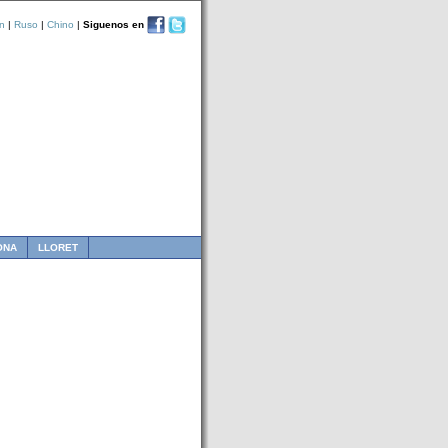
n
|
Ruso
|
Chino
|
Siguenos en
ONA
LLORET