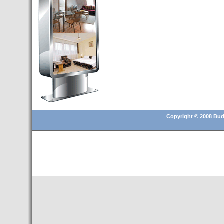
Budapest’.
- Hoteles en BUDAPEST:
Resultados octubre de 2016,
subida del 15% ocupación y
del 25,6% en el RevPar
- Nuevo Hotel en Budapest
bajo la marca Exe Hotusa
- Transfer Aeropuerto de
BUDAPEST
- HOTEL en Venta en
Budapest
Copyright © 2008 Buda
- Las 10 mejores ciudades
europeas para invertir en el
sector inmobiliario en 2016
- Budapest es un "fuerte"
candidato para los Juegos
Olímpicos 2024
- Feria de Navidad en la Plaza
Vörösmarty: Del 13 noviembre
2015 al 6 enero de 2016