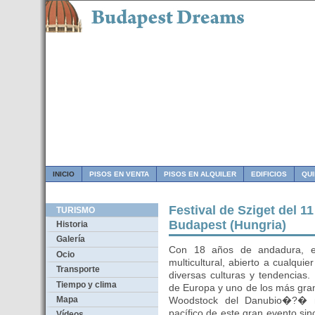
INICIO
PISOS EN VENTA
PISOS EN ALQUILER
EDIFICIOS
QU
Festival de Sziget del 1
TURISMO
Budapest (Hungria)
Historia
Galería
Con 18 años de andadura, el
Ocio
multicultural, abierto a cualquier
Transporte
diversas culturas y tendencias.
Tiempo y clima
de Europa y uno de los más gr
Mapa
Woodstock del Danubio�?� n
pacífico de este gran evento si
Vídeos