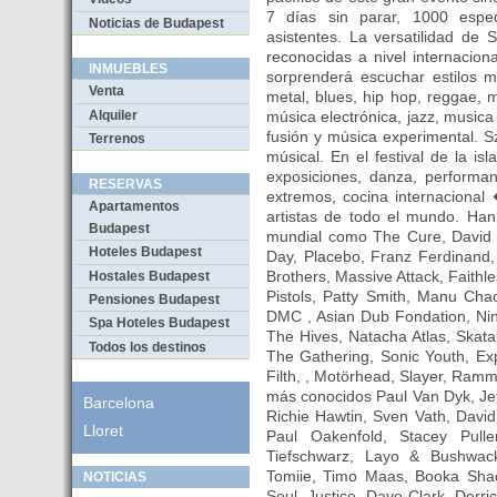
7 días sin parar, 1000 espe
Noticias de Budapest
asistentes. La versatilidad de 
reconocidas a nivel internaciona
INMUEBLES
sorprenderá escuchar estilos m
Venta
metal, blues, hip hop, reggae, 
Alquiler
música electrónica, jazz, musica
fusión y música experimental. S
Terrenos
músical. En el festival de la is
exposiciones, danza, performan
RESERVAS
extremos, cocina internaciona
Apartamentos
artistas de todo el mundo. Ha
Budapest
mundial como The Cure, David 
Hoteles Budapest
Day, Placebo, Franz Ferdinand
Brothers, Massive Attack, Faithl
Hostales Budapest
Pistols, Patty Smith, Manu Cha
Pensiones Budapest
DMC , Asian Dub Fondation, Nine
Spa Hoteles Budapest
The Hives, Natacha Atlas, Skata
Todos los destinos
The Gathering, Sonic Youth, Exp
Filth, , Motörhead, Slayer, Ram
más conocidos Paul Van Dyk, Jeff
Barcelona
Richie Hawtin, Sven Vath, Davi
Lloret
Paul Oakenfold, Stacey Pull
Tiefschwarz, Layo & Bushwacka
Tomiie, Timo Maas, Booka Shade
NOTICIAS
Soul, Justice, Dave Clark, Der