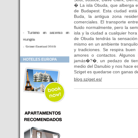
� La isla Obuda, que alberga el 
de Budapest. Esta ciudad está 
Buda, la antigua zona residen
comerciales. El transporte entr
fluido normalmente, pero la seman
- Turismo en ascenso en
isla y la ciudad a cualquier hora 
de Obuda tendrás la sensación 
Hungria
mismo en un ambiente tranquilo 
- Sziget Festival 2019
y tradiciones. Se respira buen 
- Hotel Distrito V Budapest.
amores o contactos. Algunos
HOTELES EUROPA
Hotel en venta en zona PRIME
jamás�?�, un pedazo de tie
medio del Danubio y nos hace esca
de Budapest (Hungria)
Sziget es quedarse con ganas de
- Inversor para hotel
blog.sziget.es/
- Hotel en venta Budapest
- Budapest y Cracovia, las
ciudades de moda en 2018
- Inaugurado en BUDAPEST el
primer hotel de Europa que
puede ser controlado por
Smarthfones de sus clientes
- HOTEL Moments Budapest,
éste sí es un ‘gran hotel