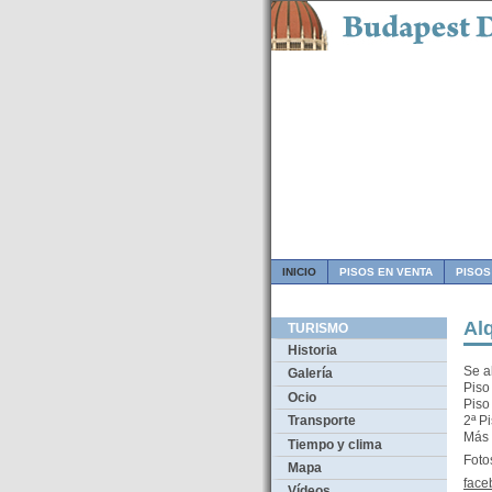
INICIO
PISOS EN VENTA
PISOS
Alq
TURISMO
Historia
Se a
Galería
Piso
Ocio
Piso
2ª P
Transporte
Más 
Tiempo y clima
Foto
Mapa
face
Vídeos