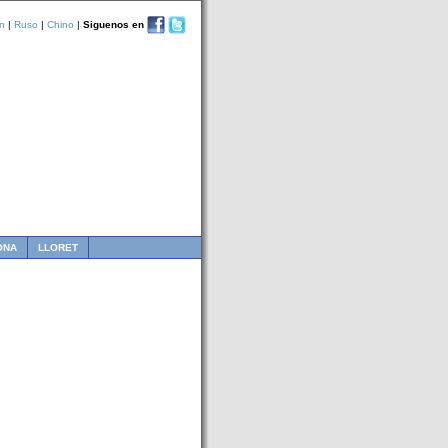
n
|
Ruso
|
Chino
|
Siguenos en
ONA
LLORET