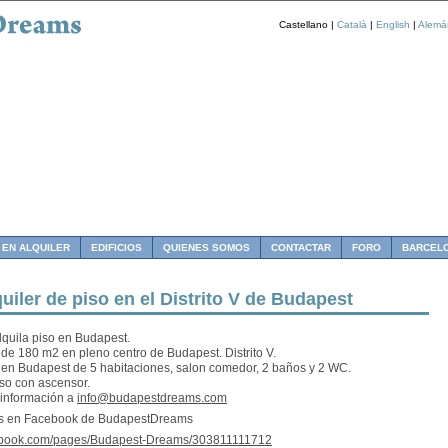
Castellano |
Català
|
English
|
Alemá
 EN ALQUILER
EDIFICIOS
QUIENES SOMOS
CONTACTAR
FORO
BARCEL
uiler de piso en el Distrito V de Budapest
lquila piso en Budapest.
 de 180 m2 en pleno centro de Budapest. Distrito V.
 en Budapest de 5 habitaciones, salon comedor, 2 baños y 2 WC.
iso con ascensor.
información a
info@budapestdreams.com
s en Facebook de BudapestDreams
book.com/pages/Budapest-Dreams/303811111712