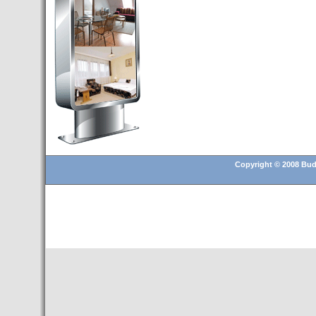
Budapest’.
- Hoteles en BUDAPEST:
Resultados octubre de 2016,
subida del 15% ocupación y
del 25,6% en el RevPar
- Nuevo Hotel en Budapest
bajo la marca Exe Hotusa
- Transfer Aeropuerto de
BUDAPEST
- HOTEL en Venta en
Budapest
Copyright © 2008 Buda
- Las 10 mejores ciudades
europeas para invertir en el
sector inmobiliario en 2016
- Budapest es un "fuerte"
candidato para los Juegos
Olímpicos 2024
- Feria de Navidad en la Plaza
Vörösmarty: Del 13 noviembre
2015 al 6 enero de 2016