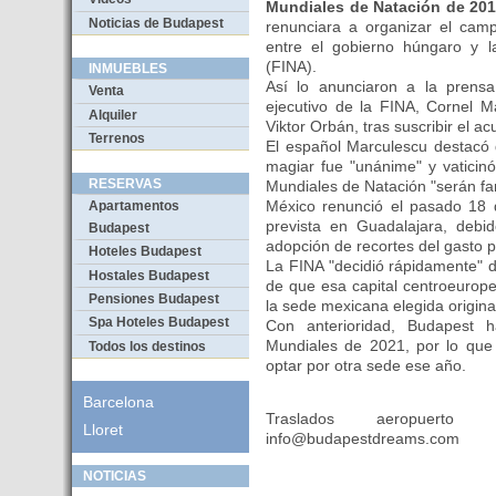
Mundiales de Natación de 20
Noticias de Budapest
renunciara a organizar el cam
entre el gobierno húngaro y l
(FINA).
INMUEBLES
Así lo anunciaron a la prensa
Venta
ejecutivo de la FINA, Cornel M
Alquiler
Viktor Orbán, tras suscribir el ac
Terrenos
El español Marculescu destacó q
magiar fue "unánime" y vaticin
RESERVAS
Mundiales de Natación "serán fan
México renunció el pasado 18 d
Apartamentos
prevista en Guadalajara, debid
Budapest
adopción de recortes del gasto p
Hoteles Budapest
La FINA "decidió rápidamente" 
Hostales Budapest
de que esa capital centroeurope
Pensiones Budapest
la sede mexicana elegida origin
Spa Hoteles Budapest
Con anterioridad, Budapest h
Mundiales de 2021, por lo que
Todos los destinos
optar por otra sede ese año.
Barcelona
Traslados aeropuert
Lloret
info@budapestdreams.com
NOTICIAS