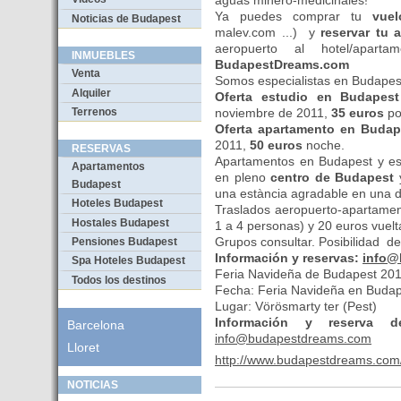
aguas minero-medicinales!
Ya puedes comprar tu
vue
Noticias de Budapest
malev.com ...) y
reservar tu
aeropuerto al hotel/apar
INMUEBLES
BudapestDreams.com
Venta
Somos especialistas en Budapest
Alquiler
Oferta estudio en Budapest
Terrenos
noviembre de 2011,
35 euros
po
Oferta apartamento en Budap
2011,
50 euros
noche.
RESERVAS
Apartamentos en Budapest y es
Apartamentos
en pleno
centro de Budapest
Budapest
una estància agradable en una d
Hoteles Budapest
Traslados aeropuerto-apartamen
Hostales Budapest
1 a 4 personas) y 20 euros vuelt
Grupos consultar. Posibilidad d
Pensiones Budapest
Información y reservas:
info@
Spa Hoteles Budapest
Feria Navideña de Budapest 20
Todos los destinos
Fecha: Feria Navideña en Budape
Lugar: Vörösmarty ter (Pest)
Información y reserva 
Barcelona
info@budapestdreams.com
Lloret
http://www.budapestdreams.com/
NOTICIAS