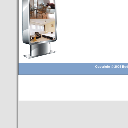
Budapest’.
- Hoteles en BUDAPEST:
Resultados octubre de 2016,
subida del 15% ocupación y
del 25,6% en el RevPar
- Nuevo Hotel en Budapest
bajo la marca Exe Hotusa
- Transfer Aeropuerto de
BUDAPEST
- HOTEL en Venta en
Budapest
Copyright © 2008 Buda
- Las 10 mejores ciudades
europeas para invertir en el
sector inmobiliario en 2016
- Budapest es un "fuerte"
candidato para los Juegos
Olímpicos 2024
- Feria de Navidad en la Plaza
Vörösmarty: Del 13 noviembre
2015 al 6 enero de 2016