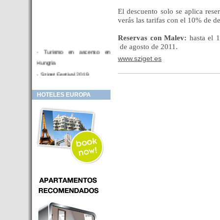
El descuento solo se aplica rese
verás las tarifas con el 10% de d
Reservas con Malev:
hasta el 1
de agosto de 2011.
- Turismo en ascenso en
www.sziget.es
Hungria
- Sziget Festival 2019
- Hotel Distrito V Budapest.
HOTELES EUROPA
Hotel en venta en zona PRIME
de Budapest (Hungria)
- Inversor para hotel
- Hotel en venta Budapest
- Budapest y Cracovia, las
ciudades de moda en 2018
- Inaugurado en BUDAPEST el
primer hotel de Europa que
puede ser controlado por
Smarthfones de sus clientes
- HOTEL Moments Budapest,
éste sí es un ‘gran hotel