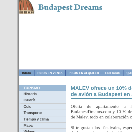
INICIO
PISOS EN VENTA
PISOS EN ALQUILER
EDIFICIOS
QU
MALEV ofrece un 10% de
TURISMO
de avión a Budapest en
Historia
Galería
Oferta de apartamento u h
Ocio
BudapestDreams.com y 10 % de d
Transporte
de Malev, todo en colaboración co
Tiempo y clima
Mapa
Si te gustan los
festivales, esp
Vídeos