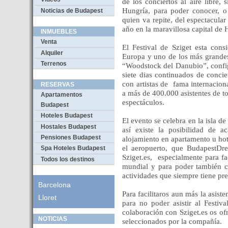
de los conciertos al aire libre,
Hungría, para poder conocer, o
Noticias de Budapest
quien va repite, del espectacular
año en la maravillosa capital d
INMUEBLES
Venta
El Festival de Sziget esta con
Alquiler
Europa y uno de los más grande
Terrenos
“Woodstock del Danubio”, confi
siete dias continuados de concier
con artistas de
fama internacion
RESERVAS
a más de 400.000 asistentes de 
Apartamentos
espectáculos.
Budapest
Hoteles Budapest
El evento se celebra en la isl
Hostales Budapest
así existe la posibilidad de a
Pensiones Budapest
alojamiento en apartamento u hote
el aeropuerto, que BudapestDr
Spa Hoteles Budapest
Sziget.es,
especialmente para fac
Todos los destinos
mundial y para poder también co
actividades que siempre tiene pr
Barcelona
Para facilitaros aun más la asist
Lloret
para no poder asistir al Festiv
colaboración con Sziget.es os of
NOTICIAS
seleccionados por la compañía.