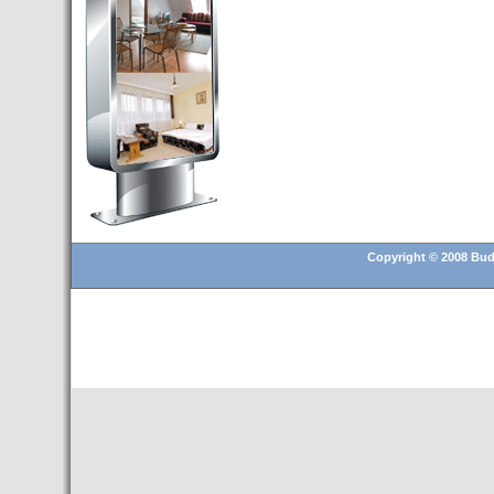
Budapest’.
- Hoteles en BUDAPEST:
Resultados octubre de 2016,
subida del 15% ocupación y
del 25,6% en el RevPar
- Nuevo Hotel en Budapest
bajo la marca Exe Hotusa
- Transfer Aeropuerto de
BUDAPEST
- HOTEL en Venta en
Budapest
Copyright © 2008 Buda
- Las 10 mejores ciudades
europeas para invertir en el
sector inmobiliario en 2016
- Budapest es un "fuerte"
candidato para los Juegos
Olímpicos 2024
- Feria de Navidad en la Plaza
Vörösmarty: Del 13 noviembre
2015 al 6 enero de 2016