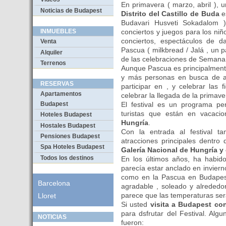
En primavera ( marzo, abril ),
Noticias de Budapest
Distrito del Castillo de Buda
es
Budavari Husveti Sokadalom 
conciertos y juegos para los niñ
INMUEBLES
conciertos, espectáculos de d
Venta
Pascua ( milkbread / Jalá , un 
Alquiler
de las celebraciones de Semana
Terrenos
Aunque Pascua es principalment
y más personas en busca de al
RESERVAS
participar en , y celebrar las
Apartamentos
celebrar la llegada de la primave
El festival es un programa per
Budapest
turistas que están en vacac
Hoteles Budapest
Hungría
.
Hostales Budapest
Con la entrada al festival ta
Pensiones Budapest
atracciones principales dentro d
Spa Hoteles Budapest
Galería Nacional de Hungría y
Todos los destinos
En los últimos años, ha habido
parecía estar anclado en inviern
como en la Pascua en Budapes
Barcelona
agradable , soleado y alrededo
parece que las temperaturas ser
Lloret
Si usted
visita a Budapest co
para dsfrutar del Festival. Alg
NOTICIAS
fueron: