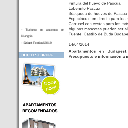
Pintura del huevo de Pascua
Laberinto Pascua
Búsqueda de huevos de Pascua
Espectáculo en directo para los 
Carrusel con cestas para los m
Algunas mascotas pueden ser a
- Turismo en ascenso en
Fuente: Castillo de Buda Budape
Hungria
- Sziget Festival 2019
14/04/2014
- Hotel Distrito V Budapest.
Apartamentos en Budapest. 
Hotel en venta en zona PRIME
HOTELES EUROPA
Presupuesto e información a
de Budapest (Hungria)
- Inversor para hotel
- Hotel en venta Budapest
- Budapest y Cracovia, las
ciudades de moda en 2018
- Inaugurado en BUDAPEST el
primer hotel de Europa que
puede ser controlado por
Smarthfones de sus clientes
- HOTEL Moments Budapest,
éste sí es un ‘gran hotel