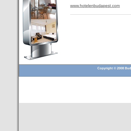
Budapest’.
www.hotelenbudapest.com
- Hoteles en BUDAPEST:
Resultados octubre de 2016,
subida del 15% ocupación y
del 25,6% en el RevPar
- Nuevo Hotel en Budapest
bajo la marca Exe Hotusa
- Transfer Aeropuerto de
BUDAPEST
- HOTEL en Venta en
Budapest
Copyright © 2008 Buda
- Las 10 mejores ciudades
europeas para invertir en el
sector inmobiliario en 2016
- Budapest es un "fuerte"
candidato para los Juegos
Olímpicos 2024
- Feria de Navidad en la Plaza
Vörösmarty: Del 13 noviembre
2015 al 6 enero de 2016