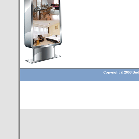
Budapest’.
- Hoteles en BUDAPEST:
Resultados octubre de 2016,
subida del 15% ocupación y
del 25,6% en el RevPar
- Nuevo Hotel en Budapest
bajo la marca Exe Hotusa
- Transfer Aeropuerto de
BUDAPEST
- HOTEL en Venta en
Budapest
Copyright © 2008 Buda
- Las 10 mejores ciudades
europeas para invertir en el
sector inmobiliario en 2016
- Budapest es un "fuerte"
candidato para los Juegos
Olímpicos 2024
- Feria de Navidad en la Plaza
Vörösmarty: Del 13 noviembre
2015 al 6 enero de 2016