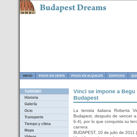
INICIO
PISOS EN VENTA
PISOS EN ALQUILER
EDIFICIOS
QU
Vinci se impone a Begu 
TURISMO
Budapest
Historia
Galería
La tenista italiana Roberta 
Ocio
Budapest, después de vencer a 
Transporte
6-4), por lo que conquista su ter
Tiempo y clima
carrera.
Mapa
BUDAPEST, 10 de julio de 201
Vídeos