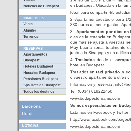
1.-Piso de 156 m2 de 4 habitac
en Budapest. Ubicado en la fam
Noticias de Budapest
Ideal para compartir 4/5 estudian
INMUEBLES
2.-Apartamento/estudio para 1
Venta
330 euros al mes + gastos. Apar
Alquiler
3.-
Apartamentos por dias en
Terrenos
dias de la estancia en Budapest 
que más se ajusta a vuestras ne
Muy buena zona, totalmente eq
RESERVAS
junto a la Sinagoga y en edificio
Apartamentos
4.-
Traslados
desde el
aeropue
Budapest
hotel en Budapest.
Hoteles Budapest
Traslados en
taxi privado o c
Hostales Budapest
o vuestro apartamento a otras ci
Pensiones Budapest
Información y reservas:
info@bu
Spa Hoteles Budapest
Tel: (0034) 618222450
Todos los destinos
www.budapestdreams.com
Somos especialistas en Budap
Barcelona
Estamos en Facebook y Twitter
Lloret
http://www.facebook.com/pages
NOTICIAS
www.budapestdreams.com