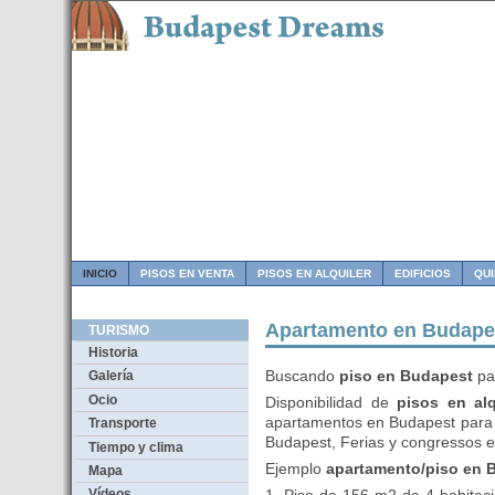
INICIO
PISOS EN VENTA
PISOS EN ALQUILER
EDIFICIOS
QU
Apartamento en Budape
TURISMO
Historia
Buscando
piso en Budapest
pa
Galería
Ocio
Disponibilidad de
pisos en al
apartamentos en Budapest para f
Transporte
Budapest, Ferias y congressos e
Tiempo y clima
Ejemplo
apartamento/piso en 
Mapa
Vídeos