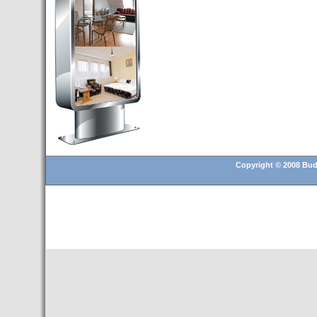
Budapest’.
- Hoteles en BUDAPEST:
Resultados octubre de 2016,
subida del 15% ocupación y
del 25,6% en el RevPar
- Nuevo Hotel en Budapest
bajo la marca Exe Hotusa
- Transfer Aeropuerto de
BUDAPEST
- HOTEL en Venta en
Budapest
Copyright © 2008 Buda
- Las 10 mejores ciudades
europeas para invertir en el
sector inmobiliario en 2016
- Budapest es un "fuerte"
candidato para los Juegos
Olímpicos 2024
- Feria de Navidad en la Plaza
Vörösmarty: Del 13 noviembre
2015 al 6 enero de 2016