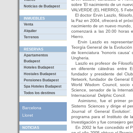
sobre 'El nacimiento de un nue
Noticias de Budapest
VALVERDE (EL HIERRO), 5 Feb
El doctor Ervin Laszlo, filósofo
INMUEBLES
la Paz en 2004, ofrecerá el próxi
Venta
nacimiento de un nuevo mundo, 
Alquiler
comenzará a las 20.00 horas e
Hierro.
Terrenos
Ervin Laszlo es representant
Teorgía General de la Evolución 
RESERVAS
de licenciatura 'honoris causa
Apartamentos
Ungheria.
Budapest
Laszlo es profesor de Filosofía
Hoteles Budapest
en diferente cátedras entre 
fundador y presidente del Club
Hostales Budapest
Network, fundador de General E
Pensiones Budapest
World Wisdom Council, socio 
Spa Hoteles Budapest
Science, senador de la Interna
Todos los destinos
Internacional Delphic Concil.
Asimismo, fue el primer presi
Sistems Sciences y dirige el pe
Barcelona
Journal of General Evolution'.
Lloret
programa para el Instituto de 
Investigación y fue consejero ge
En 2002 le fue concedido el Pr
NOTICIAS
en el año 2005 obtuvo el Premio 