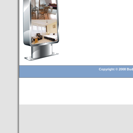
Budapest’.
- Hoteles en BUDAPEST:
Resultados octubre de 2016,
subida del 15% ocupación y
del 25,6% en el RevPar
- Nuevo Hotel en Budapest
bajo la marca Exe Hotusa
- Transfer Aeropuerto de
BUDAPEST
- HOTEL en Venta en
Budapest
Copyright © 2008 Buda
- Las 10 mejores ciudades
europeas para invertir en el
sector inmobiliario en 2016
- Budapest es un "fuerte"
candidato para los Juegos
Olímpicos 2024
- Feria de Navidad en la Plaza
Vörösmarty: Del 13 noviembre
2015 al 6 enero de 2016