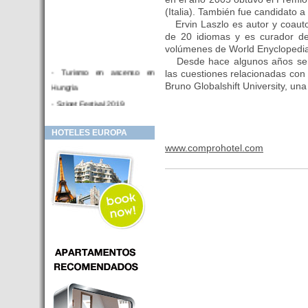
(Italia). También fue candidato 
Ervin Laszlo es autor y coauto
de 20 idiomas y es curador de
volúmenes de World Enyclopedia
Desde hace algunos años se e
- Turismo en ascenso en
las cuestiones relacionadas con 
Bruno Globalshift University, una
Hungria
- Sziget Festival 2019
- Hotel Distrito V Budapest.
HOTELES EUROPA
Hotel en venta en zona PRIME
www.comprohotel.com
de Budapest (Hungria)
- Inversor para hotel
- Hotel en venta Budapest
- Budapest y Cracovia, las
ciudades de moda en 2018
- Inaugurado en BUDAPEST el
primer hotel de Europa que
puede ser controlado por
Smarthfones de sus clientes
- HOTEL Moments Budapest,
éste sí es un ‘gran hotel