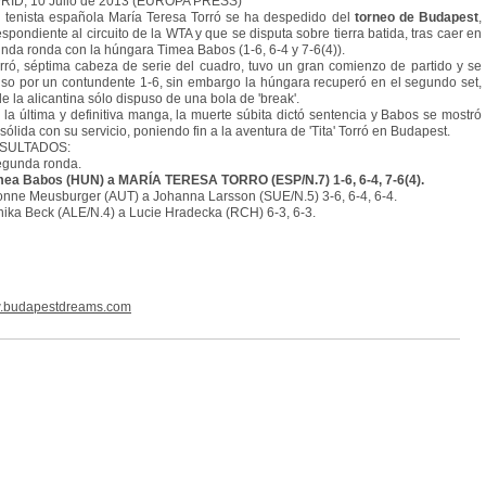
ID, 10 Julio de 2013 (EUROPA PRESS)
enista española María Teresa Torró se ha despedido del
torneo de Budapest
,
espondiente al circuito de la WTA y que se disputa sobre tierra batida, tras caer en
nda ronda con la húngara Timea Babos (1-6, 6-4 y 7-6(4)).
ó, séptima cabeza de serie del cuadro, tuvo un gran comienzo de partido y se
so por un contundente 1-6, sin embargo la húngara recuperó en el segundo set,
e la alicantina sólo dispuso de una bola de 'break'.
a última y definitiva manga, la muerte súbita dictó sentencia y Babos se mostró
sólida con su servicio, poniendo fin a la aventura de 'Tita' Torró en Budapest.
ESULTADOS:
gunda ronda.
mea Babos (HUN) a MARÍA TERESA TORRO (ESP/N.7) 1-6, 6-4, 7-6(4).
ne Meusburger (AUT) a Johanna Larsson (SUE/N.5) 3-6, 6-4, 6-4.
ka Beck (ALE/N.4) a Lucie Hradecka (RCH) 6-3, 6-3.
.budapestdreams.com