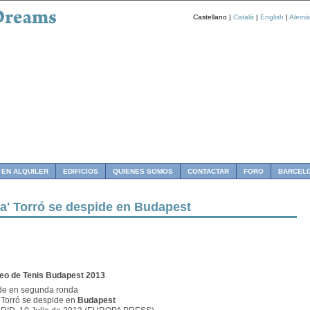
Castellano |
Català
|
English
|
Alemá
 EN ALQUILER
EDIFICIOS
QUIENES SOMOS
CONTACTAR
FORO
BARCEL
ta' Torró se despide en Budapest
eo de Tenis Budapest 2013
de en segunda ronda
a' Torró se despide en
Budapest