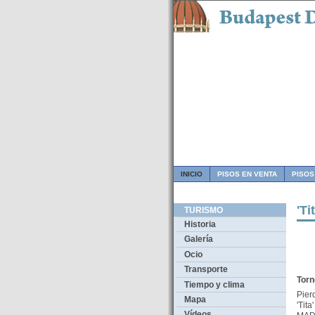
INICIO
PISOS EN VENTA
PISOS
'Ti
TURISMO
Historia
Galería
Ocio
Transporte
Torn
Tiempo y clima
Pier
Mapa
'Tit
Vídeos