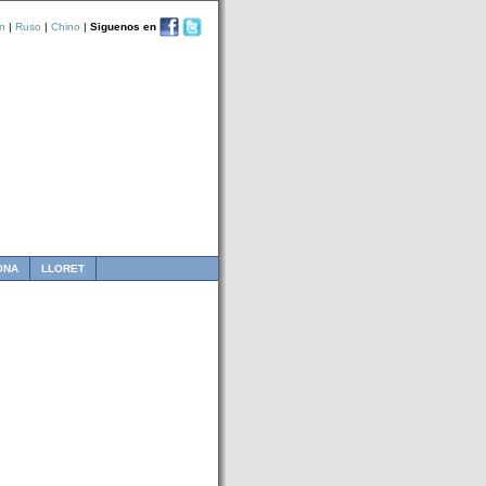
n
|
Ruso
|
Chino
|
Siguenos en
ONA
LLORET