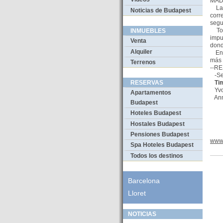
MADR
La t
Noticias de Budapest
corr
segu
Torr
INMUEBLES
impu
Venta
dond
Alquiler
En l
más 
Terrenos
--R
-Se
Ti
RESERVAS
Yvon
Apartamentos
Anni
Budapest
Hoteles Budapest
Hostales Budapest
Pensiones Budapest
www
Spa Hoteles Budapest
Todos los destinos
Barcelona
Lloret
NOTICIAS