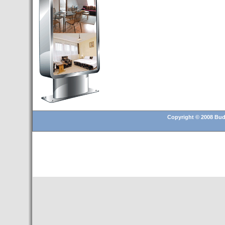
Budapest’.
- Hoteles en BUDAPEST:
Resultados octubre de 2016,
subida del 15% ocupación y
del 25,6% en el RevPar
- Nuevo Hotel en Budapest
bajo la marca Exe Hotusa
- Transfer Aeropuerto de
BUDAPEST
- HOTEL en Venta en
Budapest
Copyright © 2008 Buda
- Las 10 mejores ciudades
europeas para invertir en el
sector inmobiliario en 2016
- Budapest es un "fuerte"
candidato para los Juegos
Olímpicos 2024
- Feria de Navidad en la Plaza
Vörösmarty: Del 13 noviembre
2015 al 6 enero de 2016