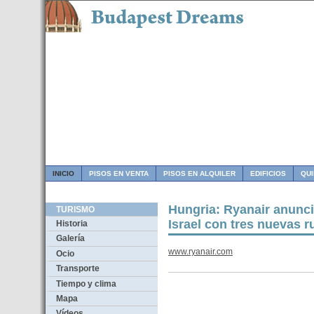
INICIO
PISOS EN VENTA
PISOS EN ALQUILER
EDIFICIOS
QU
Hungria: Ryanair anunci
TURISMO
Israel con tres nuevas r
Historia
Galería
www.ryanair.com
Ocio
Transporte
Tiempo y clima
Mapa
Vídeos