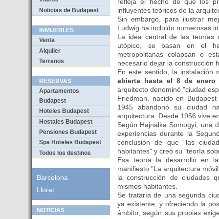
refleja el hecho de que los 
influyentes teóricos de la arquit
Noticias de Budapest
Sin embargo, para ilustrar mej
Ludwig ha incluido numerosas ins
INMUEBLES
La idea central de las teorías
Venta
utópico, se basan en el h
Alquiler
metropolitanas colapsan o est
Terrenos
necesario dejar la construcción ho
En este sentido, la instalación
abierta hasta el 8 de enero
RESERVAS
arquitecto denominó "ciudad espac
Apartamentos
Friedman, nacido en Budapest 
Budapest
1945 abandonó su ciudad nat
Hoteles Budapest
arquitectura. Desde 1956 vive en
Hostales Budapest
Según Hajnalka Somogyi, una de
Pensiones Budapest
experiencias durante la Segun
conclusión de que "las ciud
Spa Hoteles Budapest
habitantes" y creó su "teoría sob
Todos los destinos
Esa teoría la desarrolló en
manifiesto "La arquitectura móvi
la construcción de ciudades q
Barcelona
mismos habitantes.
Lloret
Se trataría de una segunda ciu
ya existente, y ofreciendo la po
NOTICIAS
ámbito, según sus propias exig