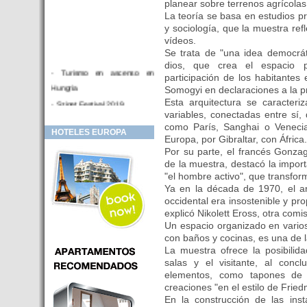
planear sobre terrenos agrícolas
La teoría se basa en estudios 
y sociología, que la muestra ref
vídeos.
Se trata de "una idea democrát
dios, que crea el espacio p
- Turismo en ascenso en
participación de los habitantes 
Hungria
Somogyi en declaraciones a la p
Esta arquitectura se caracteri
- Sziget Festival 2019
variables, conectadas entre sí
- Hotel Distrito V Budapest.
como París, Sanghai o Veneci
HOTELES EUROPA
Hotel en venta en zona PRIME
Europa, por Gibraltar, con África.
de Budapest (Hungria)
Por su parte, el francés Gonza
de la muestra, destacó la impo
- Inversor para hotel
"el hombre activo", que transfor
- Hotel en venta Budapest
Ya en la década de 1970, el ar
- Budapest y Cracovia, las
occidental era insostenible y pro
ciudades de moda en 2018
explicó Nikolett Eross, otra comi
Un espacio organizado en varios
- Inaugurado en BUDAPEST el
con baños y cocinas, es una de 
primer hotel de Europa que
La muestra ofrece la posibilid
puede ser controlado por
salas y el visitante, al conc
Smarthfones de sus clientes
elementos, como tapones de c
creaciones "en el estilo de Frie
- HOTEL Moments Budapest,
En la construcción de las inst
éste sí es un ‘gran hotel