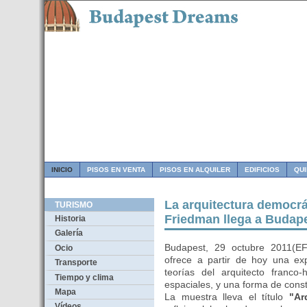
INICIO
PISOS EN VENTA
PISOS EN ALQUILER
EDIFICIOS
QU
La arquitectura democrá
TURISMO
Friedman llega a Budap
Historia
Galería
Budapest, 29 octubre 2011(E
Ocio
ofrece a partir de hoy una exp
Transporte
teorías del arquitecto franc
Tiempo y clima
espaciales, y una forma de const
Mapa
La muestra lleva el título
"Ar
Vídeos