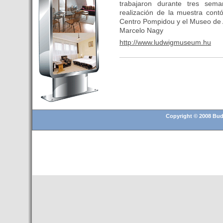
trabajaron durante tres sem
Budapest’.
realización de la muestra cont
- Hoteles en BUDAPEST:
Centro Pompidou y el Museo de A
Resultados octubre de 2016,
Marcelo Nagy
subida del 15% ocupación y
http://www.ludwigmuseum.hu
del 25,6% en el RevPar
- Nuevo Hotel en Budapest
bajo la marca Exe Hotusa
- Transfer Aeropuerto de
BUDAPEST
- HOTEL en Venta en
Budapest
Copyright © 2008 Buda
- Las 10 mejores ciudades
europeas para invertir en el
sector inmobiliario en 2016
- Budapest es un "fuerte"
candidato para los Juegos
Olímpicos 2024
- Feria de Navidad en la Plaza
Vörösmarty: Del 13 noviembre
2015 al 6 enero de 2016