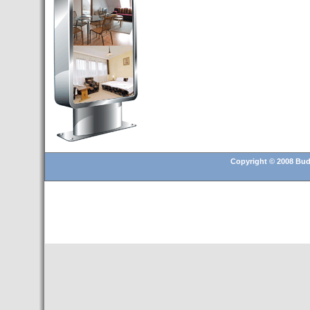
Budapest’.
- Hoteles en BUDAPEST:
Resultados octubre de 2016,
subida del 15% ocupación y
del 25,6% en el RevPar
- Nuevo Hotel en Budapest
bajo la marca Exe Hotusa
- Transfer Aeropuerto de
BUDAPEST
- HOTEL en Venta en
Budapest
Copyright © 2008 Buda
- Las 10 mejores ciudades
europeas para invertir en el
sector inmobiliario en 2016
- Budapest es un "fuerte"
candidato para los Juegos
Olímpicos 2024
- Feria de Navidad en la Plaza
Vörösmarty: Del 13 noviembre
2015 al 6 enero de 2016