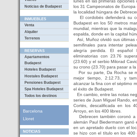
lunes en las primeras opciones
los 31 Campeonatos de Europa d
Noticias de Budapest
la localidad húngara de Debrece
El cordobés defenderá su co
INMUEBLES
Budapest en los 50 metros mari
Venta
mundial, mientras que la malag
Alquiler
espalda, donde en la capital hún
Terrenos
Así, Muñoz olvidó sus últimas d
semifinales para intentar pel
alegría perdida. El español
RESERVAS
eliminatorias con 23.76 super
Apartamentos
(23.60) y el serbio Milorad Cav
Budapest
su crono (23.70) para pasar a la
Hoteles Budapest
Por su parte, Da Rocha se met
Hostales Budapest
mejor tiempo, 2:12.73, y ta
Pensiones Budapest
alcanzar la fina con el séptimo m
el éxito de Budapest.
Spa Hoteles Budapest
En cambio, entre las notas nega
Todos los destinos
series de Juan Miguel Rando, en
Cortés, descalificada en los 40
Arroyo, en los 400 libres.
Barcelona
Debrecen también coronó a s
Lloret
alemán Paul Biedermann ganó el 
en un apretado duelo con el lo
NOTICIAS
se hizo con el título en los 400