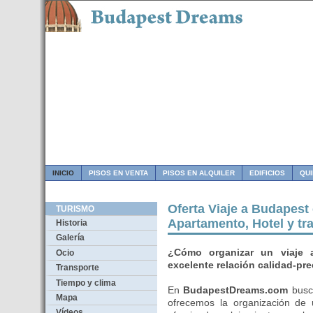
INICIO
PISOS EN VENTA
PISOS EN ALQUILER
EDIFICIOS
QU
Oferta Viaje a Budapes
TURISMO
Apartamento, Hotel y tr
Historia
Galería
¿Cómo organizar un viaje 
Ocio
excelente relación calidad-pr
Transporte
Tiempo y clima
En
BudapestDreams.com
busca
Mapa
ofrecemos la organización de 
Vídeos