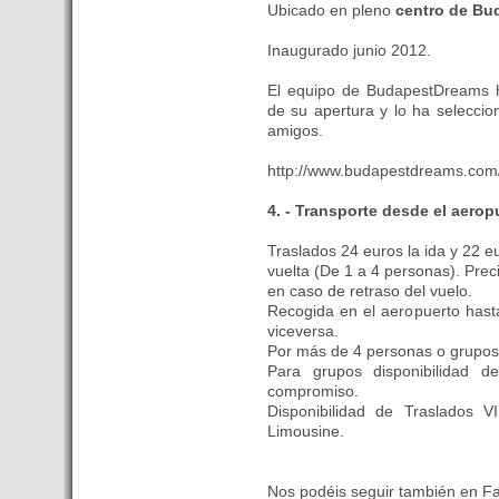
- Una televisión de Hungría
Ubicado en pleno
centro de Bu
graba un reportaje sobre los
atractivos turísticos de
Inaugurado junio 2012.
Tenerife
El equipo de BudapestDreams ha
- Hungría presenta en Madrid
de su apertura y lo ha seleccio
su oferta turística para el
amigos.
segmento MICE
http://www.budapestdreams.com/
- 20 empresas catalanas
participan en la 21ª edición de
4. - Transporte desde el aero
Womex, la feria más
importante de músicas del
Traslados 24 euros la ida y 22 e
mundo
vuelta (De 1 a 4 personas). Preci
- Martinsa avanza en su
en caso de retraso del vuelo.
liquidación al poner a la venta
Recogida en el aeropuerto hasta
viceversa.
un centro comercial de
Por más de 4 personas o grupos 
Budapest
Para grupos disponibilidad d
- Premio para el pasajero 1
compromiso.
millon del aeropuerto de
Disponibilidad de Traslados
Budapest en un mes
Limousine.
- SZIGET 2015, empieza la
diversión en Hungria
Nos podéis seguir también en F