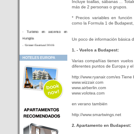
Incluye toallas, sábanas ... Tot
más de 2 personas o grupos.
* Precios variables en funció
como la Formula 1 de Budapest, e
- Turismo en ascenso en
Hungria
Un poco de información básica d
- Sziget Festival 2019
1. - Vuelos a Budapest:
- Hotel Distrito V Budapest.
HOTELES EUROPA
Hotel en venta en zona PRIME
Varias compañías tienen vuelos
de Budapest (Hungria)
diferentes puntos de Europa y e
- Inversor para hotel
http://www.ryanair.com/es Tiene
- Hotel en venta Budapest
www.wizzair.com
- Budapest y Cracovia, las
www.airberlin.com
ciudades de moda en 2018
www.volotea.com
- Inaugurado en BUDAPEST el
en verano también
primer hotel de Europa que
puede ser controlado por
http://www.smartwings.net
Smarthfones de sus clientes
2. Apartamento en Budapest:
- HOTEL Moments Budapest,
éste sí es un ‘gran hotel