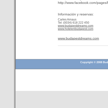
- Ryanair anuncia sus
http://www.facebook.com/pages
primeros vuelos a Israel con
tres nuevas rutas a partir de
Información y reservas:
noviembre
Carles Arnaus
- Hungria: Ryanair anuncia
Tel: (0034) 618 222 450
www.budapestdreams.com
sus primeros vuelos a Israel
www.hotelenbudapest.com
con tres nuevas rutas a partir
de noviembre
www.budapestdreams.com
- Budapest rumbo a la
candidatura para organizar los
Juegos Olimpicos de 2024
- Nueva ruta Madrid -
Copyright © 2008 Buda
Budapest 2015
- Budapest votará el 23 de
junio su candidatura a los
Juegos-2024
- Apartamento Yate en el
centro de Budapest. Alquiler de
apartamento en Budapest
- Air China inicia la ruta Beijing
- Minsk - Budapest