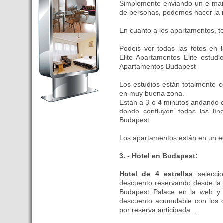
Simplemente enviando un e mail
Budapest’.
de personas, podemos hacer la 
- Hoteles en BUDAPEST:
Resultados octubre de 2016,
En cuanto a los apartamentos, 
subida del 15% ocupación y
del 25,6% en el RevPar
Podeis ver todas las fotos en 
Elite Apartamentos Elite estud
- Nuevo Hotel en Budapest
Apartamentos Budapest
bajo la marca Exe Hotusa
- Transfer Aeropuerto de
Los estudios están totalmente c
BUDAPEST
en muy buena zona.
Están a 3 o 4 minutos andando d
- HOTEL en Venta en
donde confluyen todas las lí
Budapest
Budapest.
- Las 10 mejores ciudades
europeas para invertir en el
Los apartamentos están en un edi
sector inmobiliario en 2016
3. - Hotel en Budapest:
- Budapest es un "fuerte"
candidato para los Juegos
Hotel de 4 estrellas
selecci
Olímpicos 2024
descuento reservando desde la 
Budapest Palace en la web y s
- Feria de Navidad en la Plaza
descuento acumulable con los q
Vörösmarty: Del 13 noviembre
por reserva anticipada...
2015 al 6 enero de 2016