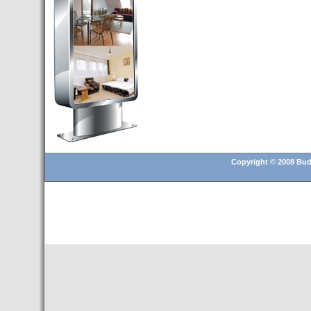
Budapest’.
- Hoteles en BUDAPEST:
Resultados octubre de 2016,
subida del 15% ocupación y
del 25,6% en el RevPar
- Nuevo Hotel en Budapest
bajo la marca Exe Hotusa
- Transfer Aeropuerto de
BUDAPEST
- HOTEL en Venta en
Budapest
Copyright © 2008 Buda
- Las 10 mejores ciudades
europeas para invertir en el
sector inmobiliario en 2016
- Budapest es un "fuerte"
candidato para los Juegos
Olímpicos 2024
- Feria de Navidad en la Plaza
Vörösmarty: Del 13 noviembre
2015 al 6 enero de 2016