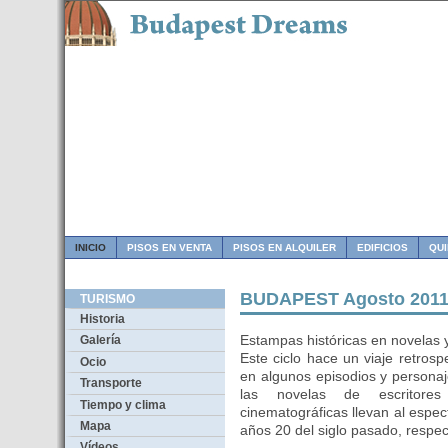
INICIO
PISOS EN VENTA
PISOS EN ALQUILER
EDIFICIOS
QU
BUDAPEST Agosto 2011
TURISMO
Historia
Estampas históricas en novelas y
Galería
Este ciclo hace un viaje retrosp
Ocio
en algunos episodios y person
Transporte
las novelas de escritore
Tiempo y clima
cinematográficas llevan al espect
Mapa
años 20 del siglo pasado, respe
Vídeos